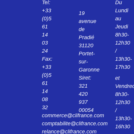
Tel:
Du
KPS1/B2 PINCE NOIR 2MM 24.0139-21
+33
Lundi
19
(0)5
au
avenue
24013922
61
Jeudi
KPS1/B2 PINCE ROUGE 2MM 24.0139-22
de
14
8h30-
Pradié
03
12h30
24014221
31120
KK4/4 MANCHON NOIR 4MM 24.0142-21
24
/
Portet-
Fax:
13h30-
sur-
24014222
+33
17h30
Garonne
KK4/4 MANCHON ROUGE 4MM 24.0142-
22
(0)5
Siret:
et
61
321
Vendred
240149
14
420
8h30-
AGK20 PINCE 4MM 24.0149
08
937
12h30
32
00054
/
24015421
commerce@clifrance.com
AGK40 PINCE NOIR 2MM 24.0154-21
13h30-
comptabilite@clifrance.com
16h30
relance@clifrance.com
24015422