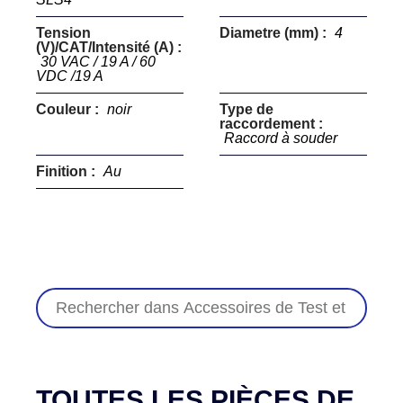
Tension
Diametre (mm) :
4
(V)/CAT/Intensité (A) :
30 VAC / 19 A / 60
VDC /19 A
Couleur :
noir
Type de
raccordement :
Raccord à souder
Finition :
Au
TOUTES LES PIÈCES DE