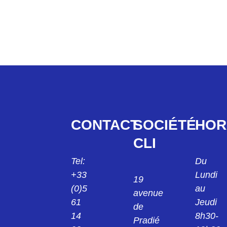
CONTACT
SOCIÉTÉ
HOR
CLI
Tel:
Du
+33
Lundi
19
(0)5
au
avenue
61
Jeudi
de
14
8h30-
Pradié