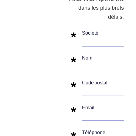
dans les plus brefs
délais.
S
o
c
i
é
t
é
N
o
m
C
o
d
e
p
o
s
t
a
l
E
m
a
i
l
T
é
l
é
p
h
o
n
e