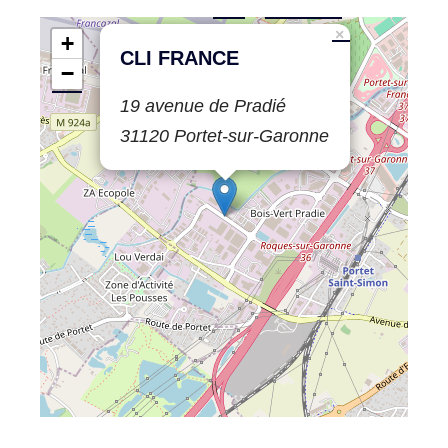
Leaflet
| ©
OpenStreetMap
contributors
×
+
CLI FRANCE
−
19 avenue de Pradié
31120 Portet-sur-Garonne