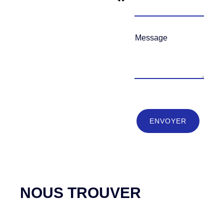
M
e
s
s
a
g
e
ENVOYER
NOUS TROUVER