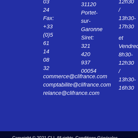
03
12h30
31120
24
/
Portet-
Fax:
13h30-
sur-
+33
17h30
Garonne
(0)5
Siret:
et
61
321
Vendred
14
420
8h30-
08
937
12h30
32
00054
/
commerce@clifrance.com
13h30-
comptabilite@clifrance.com
16h30
relance@clifrance.com
Copyright © 2021 CLI. All rights
Conditions Générales