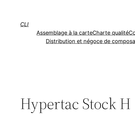
Aller
au
contenu
CLI
Assemblage à la carte
Charte qualité
Co
Distribution et négoce de composa
Hypertac Stock H