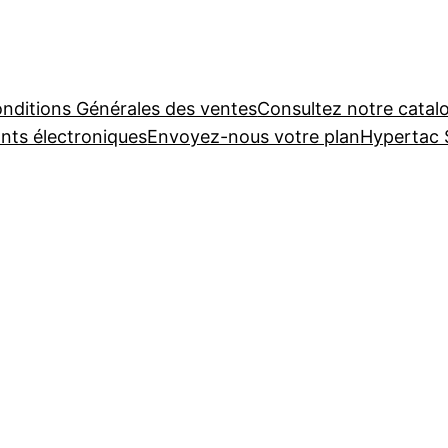
nditions Générales des ventes
Consultez notre catal
nts électroniques
Envoyez-nous votre plan
Hypertac 