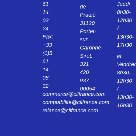
COLLIER TEFZEL PLT1M-M76 LE MILLE
61
Jeudi
E0043-4D11P
de
14
8h30-
Pradié
PLT2I_M76
03
12h30
31120
COLLIER TEFZEL PLT2I-M76 LE MILLE
24
/
Portet-
Fax:
13h30-
sur-
PLT2M_MO
+33
17h30
Garonne
COLLIER PLT2M-MO LE MILLE
(0)5
Siret:
et
61
321
Vendred
PLT2S_M
14
COLLIER PLT2S-M LE MILLE E0043-1A9P
420
8h30-
08
937
12h30
PLT2S_M76
32
00054
/
COLLIER TEFZEL PLT2S-M76 LE MILLE
commerce@clifrance.com
E0043-1D11P
13h30-
comptabilite@clifrance.com
16h30
PLT3S_M
relance@clifrance.com
COLLIER PLT3S M LE MILLE
PLT4S_M