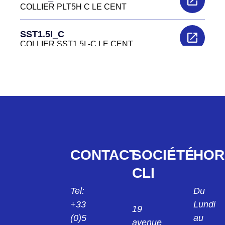
COLLIER PLT5H C LE CENT
SST1.5I_C
COLLIER SST1.5I -C LE CENT
SST1M10
COLLIER SST1M10 BLANC LE CENT
SST1M10
COLLIER SST1M10 BLANC LE CENT
PLT1M_M
CONTACT
SOCIÉTÉ
HOR
COLLIERS PLT1M M LE MILLE
CLI
PLT1M_M0
Tel:
Du
COLLIER PLT1M M0 LE MILLE
+33
Lundi
19
PLT1M_M76
(0)5
au
avenue