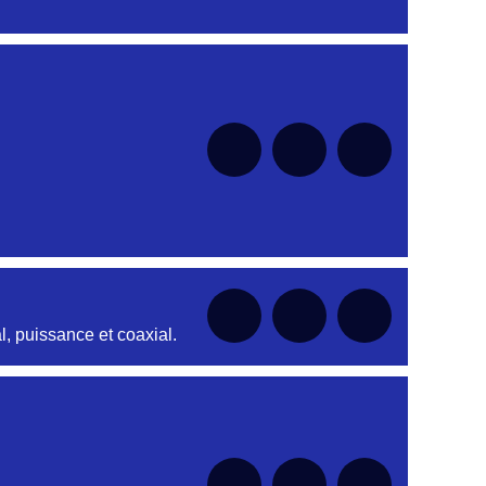
nt
nt
nt
nt
, puissance et coaxial.
nt