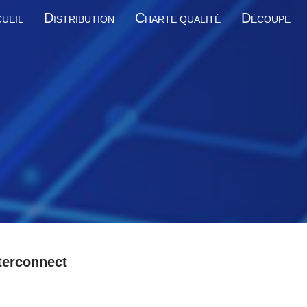
D
C
D
UEIL
ISTRIBUTION
HARTE QUALITÉ
ÉCOUPE
terconnect