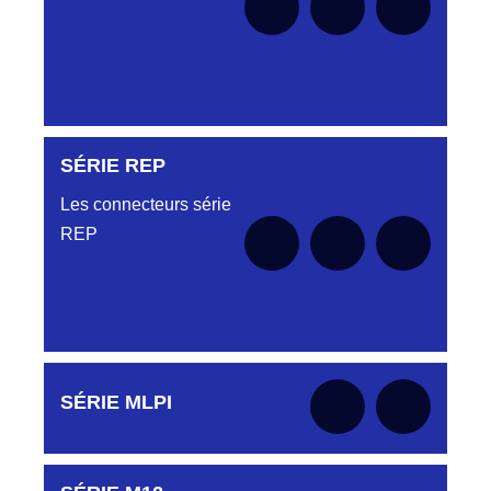
SÉRIE REP
Aucune pièce disponible pour cette série pour
le moment
Les connecteurs série
REP
Aucune pièce disponible pour cette série pour
SÉRIE MLPI
le moment