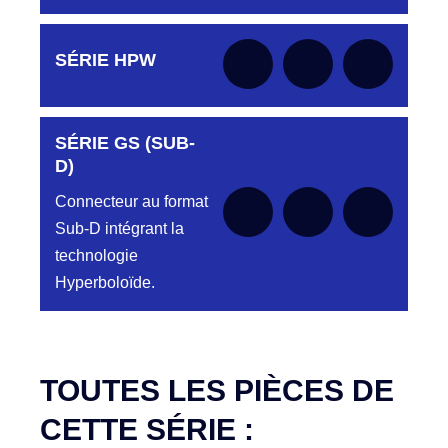
Aucune pièce disponible pour cette série pour
SÉRIE HPW
le moment
SÉRIE GS (SUB-
Aucune pièce disponible pour cette série pour
le moment
D)
Connecteur au format
Sub-D intégrant la
technologie
Hyperboloïde.
Aucune pièce disponible pour cette série pour
le moment
TOUTES LES PIÈCES DE
CETTE SÉRIE :