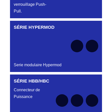
verrouillage Push-
Pull.
SÉRIE HYPERMOD
Aucune pièce disponible pour cette série pour
le moment
Serie modulaire Hypermod
SÉRIE HBB/HBC
Aucune pièce disponible pour cette série pour
le moment
Connecteur de
Puissance