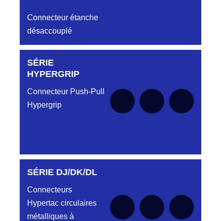
Connecteur étanche
désaccouplé
SÉRIE
Aucune pièce disponible pour cette série pour
le moment
HYPERGRIP
Connecteur Push-Pull
Hypergrip
SÉRIE DJ/DK/DL
Aucune pièce disponible pour cette série pour
le moment
Connecteurs
Hypertac circulaires
métalliques à