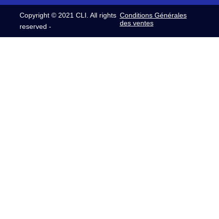
Copyright © 2021 CLI. All rights
Conditions Générales
des ventes
reserved -