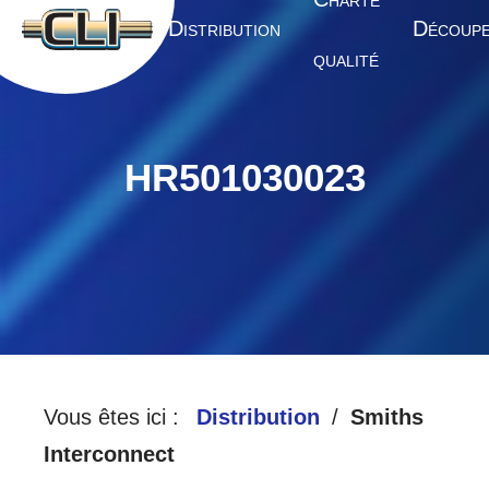
HARTE
A
D
D
CCUEIL
ISTRIBUTION
ÉCOUP
QUALITÉ
HR501030023
Vous êtes ici :
Distribution
Smiths
Interconnect