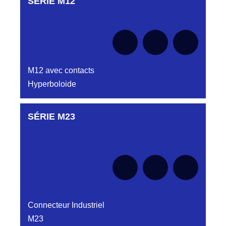
SÉRIE M12
Aucune pièce disponible pour cette série pour
le moment
M12 avec contacts
Hyperboloide
SÉRIE M23
Aucune pièce disponible pour cette série pour
le moment
Connecteur Industriel
M23