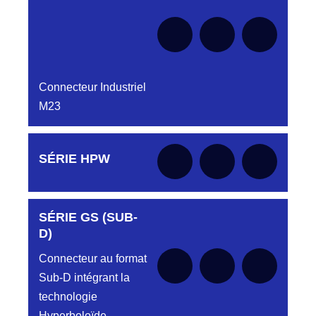
Connecteur Industriel
M23
Aucune pièce disponible pour cette série pour
SÉRIE HPW
le moment
SÉRIE GS (SUB-
Aucune pièce disponible pour cette série pour
le moment
D)
Connecteur au format
Sub-D intégrant la
technologie
Hyperboloïde.