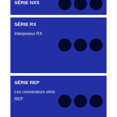
Aucune pièce disponible pour cette série pour
SÉRIE NXS
le moment
SÉRIE RX
Aucune pièce disponible pour cette série pour
le moment
Interposeur RX
SÉRIE REP
Aucune pièce disponible pour cette série pour
le moment
Les connecteurs série
REP