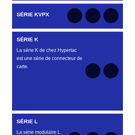
Aucune pièce disponible pour cette série pour
SÉRIE KVPX
le moment
SÉRIE K
Aucune pièce disponible pour cette série pour
le moment
La série K de chez Hypertac
est une série de connecteur de
carte.
SÉRIE L
Aucune pièce disponible pour cette série pour
le moment
La série modulaire L