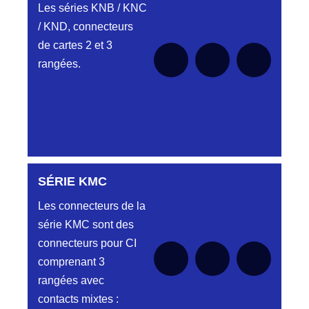
Les séries KNB / KNC
Embases et
/ KND, connecteurs
Aucune pièce disponible pour cette série
fiches simple
pour le moment
de cartes 2 et 3
rangée.
rangées.
PROFIL HH
Aucune pièce disponible pour cette série
pour le moment
Embase et
Fiche « plat
flottant »
SÉRIE KMC
Aucune pièce disponible pour cette série pour
le moment
Les connecteurs de la
PROFILS HL-
Aucune pièce disponible pour cette série
pour le moment
série KMC sont des
HM
connecteurs pour CI
Embase et
comprenant 3
Fiche double
rangées avec
rangées
contacts mixtes :