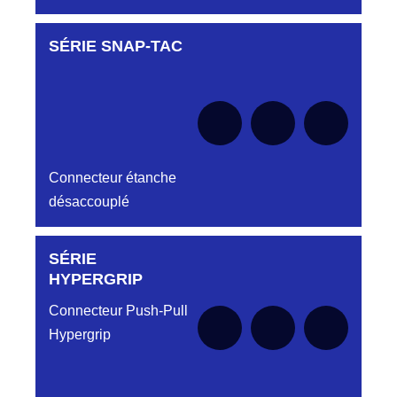
SÉRIE SNAP-TAC
Aucune pièce disponible pour cette série pour
le moment
Connecteur étanche
désaccouplé
SÉRIE
Aucune pièce disponible pour cette série pour
le moment
HYPERGRIP
Connecteur Push-Pull
Hypergrip