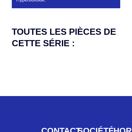
Aucune pièce disponible pour cette série pour
le moment
TOUTES LES PIÈCES DE
CETTE SÉRIE :
CONTACT
SOCIÉTÉ
HOR