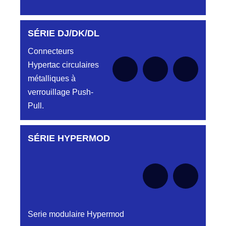
SÉRIE DJ/DK/DL
Aucune pièce disponible pour cette série pour
le moment
Connecteurs
Hypertac circulaires
métalliques à
verrouillage Push-
Pull.
SÉRIE HYPERMOD
Aucune pièce disponible pour cette série pour
le moment
Serie modulaire Hypermod