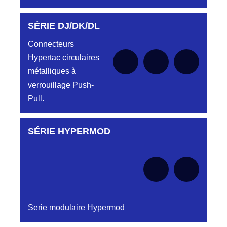
SÉRIE DJ/DK/DL
Aucune pièce disponible pour cette série pour
le moment
Connecteurs
Hypertac circulaires
métalliques à
verrouillage Push-
Pull.
SÉRIE HYPERMOD
Aucune pièce disponible pour cette série pour
le moment
Serie modulaire Hypermod