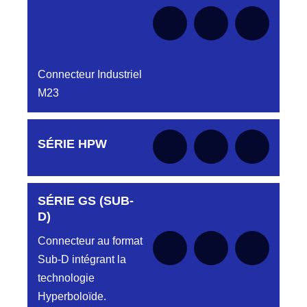
Connecteur Industriel
M23
Aucune pièce disponible pour cette série pour
SÉRIE HPW
le moment
SÉRIE GS (SUB-
Aucune pièce disponible pour cette série pour
le moment
D)
Connecteur au format
Sub-D intégrant la
technologie
Hyperboloïde.