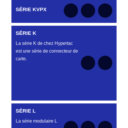
Aucune pièce disponible pour cette série pour
SÉRIE KVPX
le moment
SÉRIE K
Aucune pièce disponible pour cette série pour
le moment
La série K de chez Hypertac
est une série de connecteur de
carte.
SÉRIE L
Aucune pièce disponible pour cette série pour
le moment
La série modulaire L