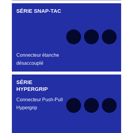
SÉRIE SNAP-TAC
Aucune pièce disponible pour cette série pour
le moment
Connecteur étanche
désaccouplé
SÉRIE
Aucune pièce disponible pour cette série pour
le moment
HYPERGRIP
Connecteur Push-Pull
Hypergrip