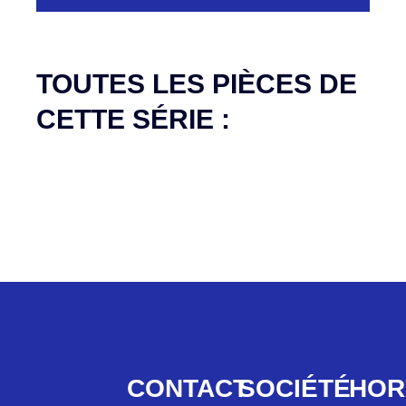
Aucune pièce disponible pour cette série pour
le moment
TOUTES LES PIÈCES DE
CETTE SÉRIE :
CONTACT
SOCIÉTÉ
HOR