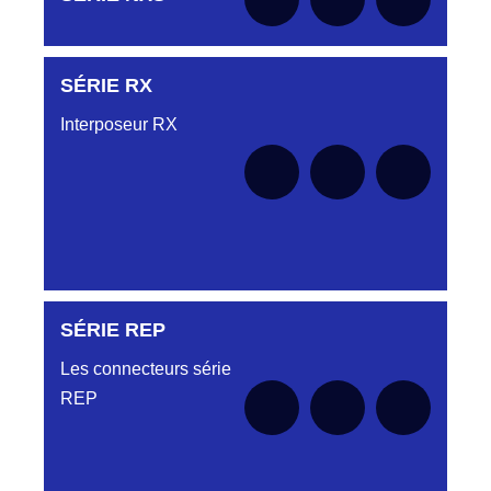
le moment
SÉRIE RX
Aucune pièce disponible pour cette série pour
le moment
Interposeur RX
SÉRIE REP
Aucune pièce disponible pour cette série pour
le moment
Les connecteurs série
REP