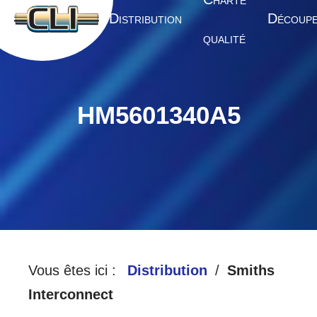
HARTE
A
D
D
CCUEIL
ISTRIBUTION
ÉCOUP
QUALITÉ
HM5601340A5
Vous êtes ici :
Distribution
Smiths
Interconnect