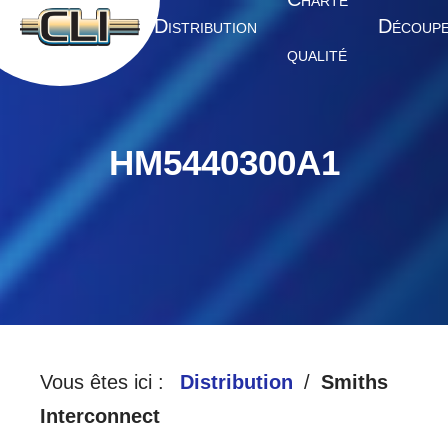
HARTE
A
D
D
CCUEIL
ISTRIBUTION
ÉCOUP
QUALITÉ
HM5440300A1
Vous êtes ici :
Distribution
Smiths
Interconnect