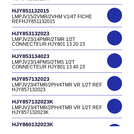
DC4151340W
HJR501122027
CONNECTEUR DC415 13 40W
HJY851132015
LMPJV27 /53868/24PFR FICHE
LMPJV15/2VMR/2VHM V1/4T FICHE
INVERSEE HJR501 12 20 27
REFHJY851132015
DC4152240B
D03EC415F BLEU CONNECTEUR
HJR501124015
HJY853132023
DC415 22 40B
LMPJV15/53868/12PFS FICHE
LMPJV23/14PMR/2TMR 1/2T
INVERSEE HJR501124015
CONNECTEUR HJY801 13 20 23
DC0321240B
D03P32FT CONNECTEUR BLEU DC032
HJR501124019
HJY853134023
12 40 B
LMPJV19/53868/16PFS FICHE
LMPJV23/14PMS/2TMS 1/2T
INVERSEE HJR501124019
CONNECTEUR HJY801 13 40 23
DC0321240J
D03P32FT CONNECTEUR JAUNE
HJR501232015
HJY857132023
DC032 12 40 J
LMEJV15 /53868/12PMR EMBASE
LMPJV23/4TMR/2PH/4TMR VR 1/2T REF
INVERSEE HJR501 23 20 15
HJY857132023
DC0321240N
D03P32FT CONNECTEUR NOIR DC032
HJR501232027
HJY857132023K
12 40N
LMEJV27 /53868/24PMR EMBASE
LMPJV23/4TMR/2PH/4TMR VR 1/2T REF
INVERSEE HJR501 23 20 27
HJY857132023K
DC0321240O
D03P32FT CONNECTEUR ORANGE
HJR501234015
HJY860132023K
DC032 12 40 O
LMEJV15/53868/12PMS/ EMBASE
HJY23/4TMR/2PFR/4TMR VR 1/2T
INVERSEE REF HJR501 23 40 15