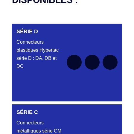
SÉRIE D
Connecteurs
plastiques Hypertac
série D : DA, DB et
DC
DC6122340N
SÉRIE C
D03EC612MT CONNECTEUR NOIR
DC612 23 40 N
Connecteurs
métalliques série CM,
DC6122340O