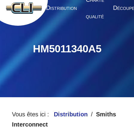
HARTE
A
D
D
CCUEIL
ISTRIBUTION
ÉCOUP
QUALITÉ
HM5011340A5
Vous êtes ici :
Distribution
Smiths
Interconnect