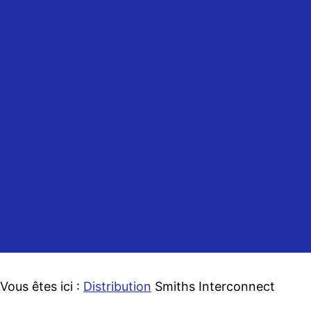
Accueil
Distribution
Charte qualité
Découpe
Assemblage
Présentation
Contactez-nous
Vous êtes ici :
Distribution
Smiths Interconnect