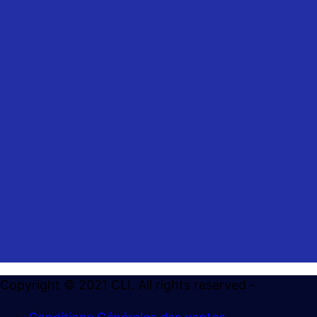
relance@clifrance.com
19 avenue de Pradié
31120 Portet-sur-Garonne
Siret: 321 420 937 00054
Du Lundi au Jeudi
8h30-12h30 / 13h30-17h30
Copyright © 2021 CLI. All rights reserved -
et Vendredi