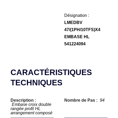
Désignation :
LMEDBV
47/(1PH/10TFS)X4
EMBASE HL
541224094
CARACTÉRISTIQUES
TECHNIQUES
Description :
Nombre de Pas :
94
Embase croix double
rangée profil HL
arrangement composé