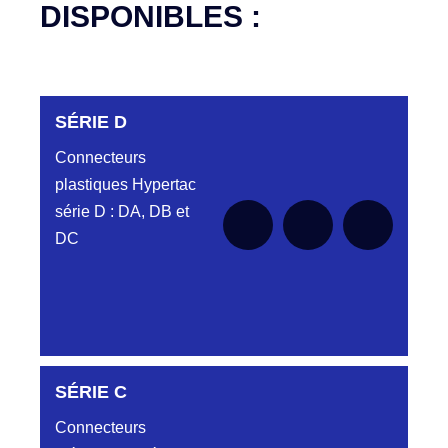
DISPONIBLES :
SÉRIE D
Connecteurs
plastiques Hypertac
série D : DA, DB et
DC
DC6122340N
SÉRIE C
D03EC612MT CONNECTEUR NOIR
DC612 23 40 N
Connecteurs