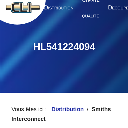
HARTE
A
D
D
CCUEIL
ISTRIBUTION
ÉCOUP
QUALITÉ
HL541224094
Vous êtes ici :
Distribution
Smiths
Interconnect