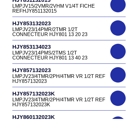
LMPJV27 /53868/24PFR FICHE
LMPJV15/2VMR/2VHM V1/4T FICHE
INVERSEE HJR501 12 20 27
REFHJY851132015
DC4152240B
D03EC415F BLEU CONNECTEUR
HJR501124015
HJY853132023
DC415 22 40B
LMPJV15/53868/12PFS FICHE
LMPJV23/14PMR/2TMR 1/2T
INVERSEE HJR501124015
CONNECTEUR HJY801 13 20 23
DC0321240B
D03P32FT CONNECTEUR BLEU DC032
HJR501124019
HJY853134023
12 40 B
LMPJV19/53868/16PFS FICHE
LMPJV23/14PMS/2TMS 1/2T
INVERSEE HJR501124019
CONNECTEUR HJY801 13 40 23
DC0321240J
D03P32FT CONNECTEUR JAUNE
HJR501232015
HJY857132023
DC032 12 40 J
LMEJV15 /53868/12PMR EMBASE
LMPJV23/4TMR/2PH/4TMR VR 1/2T REF
INVERSEE HJR501 23 20 15
HJY857132023
DC0321240N
D03P32FT CONNECTEUR NOIR DC032
HJR501232027
HJY857132023K
12 40N
LMEJV27 /53868/24PMR EMBASE
LMPJV23/4TMR/2PH/4TMR VR 1/2T REF
INVERSEE HJR501 23 20 27
HJY857132023K
DC0321240O
D03P32FT CONNECTEUR ORANGE
HJR501234015
HJY860132023K
DC032 12 40 O
LMEJV15/53868/12PMS/ EMBASE
HJY23/4TMR/2PFR/4TMR VR 1/2T
INVERSEE REF HJR501 23 40 15
CODEURS DIAGONALE REF
DC0321240R
HJY860132023K
D03P32FT CONNECTEUR ROUGE
HJR501235127