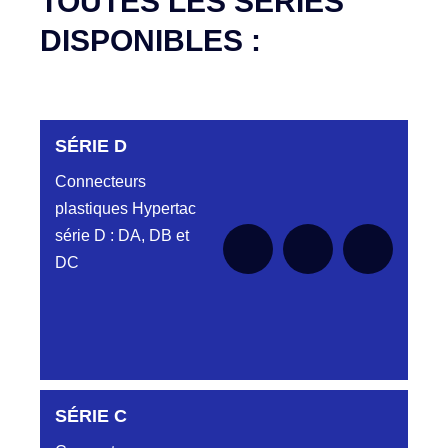
TOUTES LES SÉRIES
DISPONIBLES :
SÉRIE D
Connecteurs
plastiques Hypertac
série D : DA, DB et
DC
DC6122340N
SÉRIE C
D03EC612MT CONNECTEUR NOIR
DC612 23 40 N