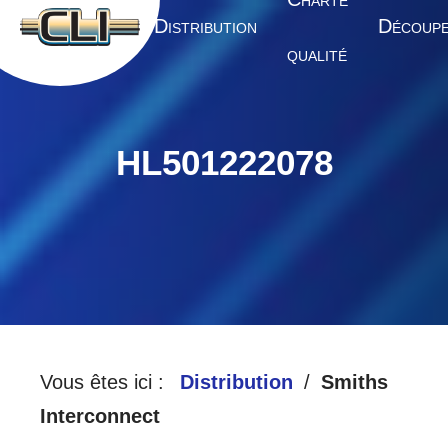
HARTE
A
D
D
CCUEIL
ISTRIBUTION
ÉCOUP
QUALITÉ
HL501222078
Vous êtes ici :
Distribution
Smiths
Interconnect