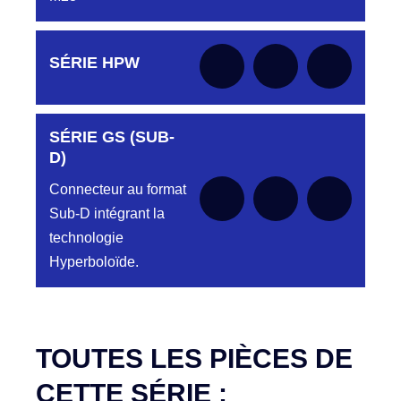
Aucune pièce disponible pour cette série pour
SÉRIE HPW
le moment
SÉRIE GS (SUB-
Aucune pièce disponible pour cette série pour
le moment
D)
Connecteur au format
Sub-D intégrant la
technologie
Hyperboloïde.
Aucune pièce disponible pour cette série pour
le moment
TOUTES LES PIÈCES DE
CETTE SÉRIE :