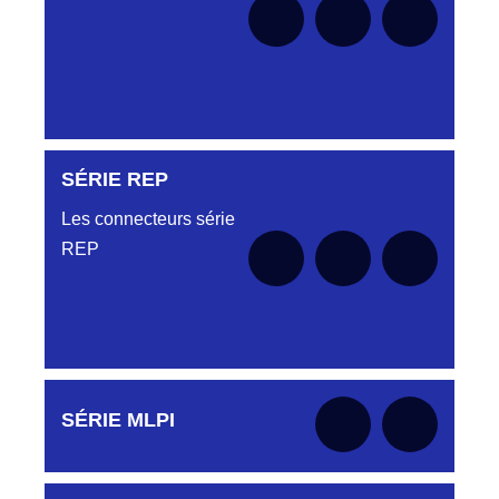
SÉRIE REP
Aucune pièce disponible pour cette série pour
le moment
Les connecteurs série
REP
Aucune pièce disponible pour cette série pour
SÉRIE MLPI
le moment