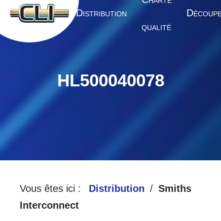
HARTE
A
D
D
CCUEIL
ISTRIBUTION
ÉCOUP
QUALITÉ
HL500040078
Vous êtes ici :
Distribution
Smiths
Interconnect