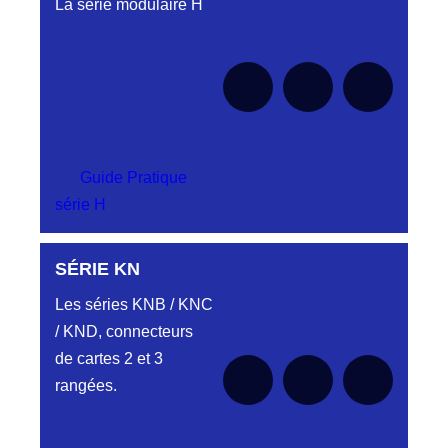
La série modulaire H
Guide Pratique
série H
PROFILS HC-
SÉRIE KN
HJ
Les séries KNB / KNC
Embases et
/ KND, connecteurs
fiches simple
de cartes 2 et 3
rangée.
rangées.
PROFIL HH
Aucune pièce disponible pour cette série