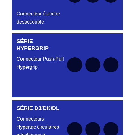
Connecteur étanche
désaccouplé
SÉRIE
Aucune pièce disponible pour cette série pour
le moment
HYPERGRIP
Connecteur Push-Pull
Hypergrip
SÉRIE DJ/DK/DL
Aucune pièce disponible pour cette série pour
le moment
Connecteurs
Hypertac circulaires