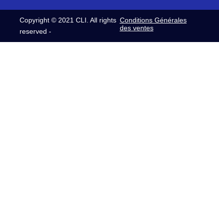
Copyright © 2021 CLI. All rights
Conditions Générales
des ventes
reserved -