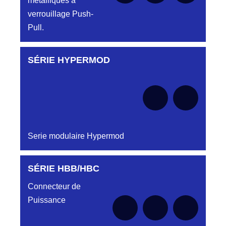
métalliques à
verrouillage Push-
Pull.
SÉRIE HYPERMOD
Aucune pièce disponible pour cette série pour
le moment
Serie modulaire Hypermod
SÉRIE HBB/HBC
Aucune pièce disponible pour cette série pour
le moment
Connecteur de
Puissance