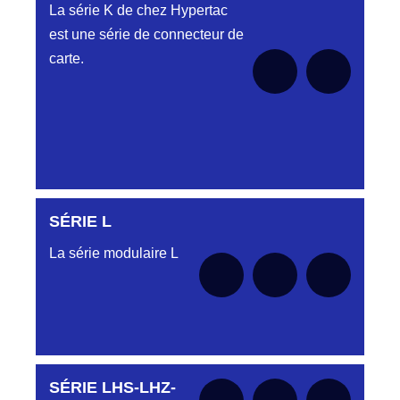
La série K de chez Hypertac
est une série de connecteur de
carte.
SÉRIE L
Aucune pièce disponible pour cette série pour
le moment
La série modulaire L
SÉRIE LHS-LHZ-
Aucune pièce disponible pour cette série pour