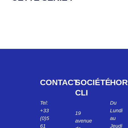
CONTACT
SOCIÉTÉ
HOR
CLI
Tel:
Du
+33
Lundi
19
(0)5
au
avenue
61
Jeudi