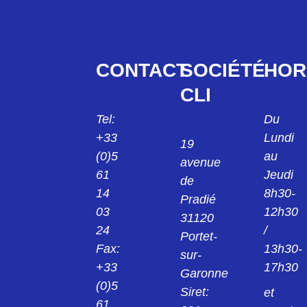
CONTACT
SOCIÉTÉ
HOR
CLI
Tel:
Du
+33
Lundi
19
(0)5
au
avenue
61
Jeudi
de
14
8h30-
Pradié
03
12h30
31120
24
/
Portet-
Fax:
13h30-
sur-
+33
17h30
Garonne
(0)5
Siret:
et
61