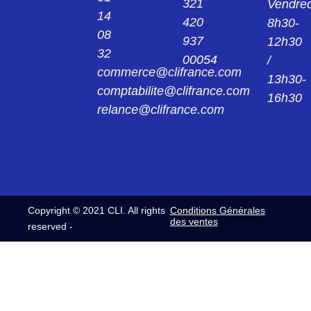
321
Vendred
14
420
8h30-
08
937
12h30
32
00054
/
commerce@clifrance.com
13h30-
comptabilite@clifrance.com
16h30
relance@clifrance.com
Copyright © 2021 CLI. All rights
Conditions Générales
des ventes
reserved -