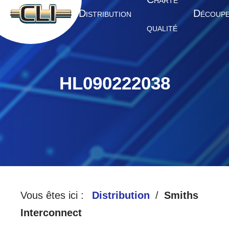
HARTE
A
D
D
CCUEIL
ISTRIBUTION
ÉCOUP
QUALITÉ
HL090222038
Vous êtes ici :
Distribution
Smiths
Interconnect