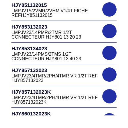
HJR501122027
CONNECTEUR DC415 13 40W
HJY851132015
LMPJV27 /53868/24PFR FICHE
LMPJV15/2VMR/2VHM V1/4T FICHE
INVERSEE HJR501 12 20 27
REFHJY851132015
DC4152240B
D03EC415F BLEU CONNECTEUR
HJR501124015
HJY853132023
DC415 22 40B
LMPJV15/53868/12PFS FICHE
LMPJV23/14PMR/2TMR 1/2T
INVERSEE HJR501124015
CONNECTEUR HJY801 13 20 23
DC0321240B
D03P32FT CONNECTEUR BLEU DC032
HJR501124019
HJY853134023
12 40 B
LMPJV19/53868/16PFS FICHE
LMPJV23/14PMS/2TMS 1/2T
INVERSEE HJR501124019
CONNECTEUR HJY801 13 40 23
DC0321240J
D03P32FT CONNECTEUR JAUNE
HJR501232015
HJY857132023
DC032 12 40 J
LMEJV15 /53868/12PMR EMBASE
LMPJV23/4TMR/2PH/4TMR VR 1/2T REF
INVERSEE HJR501 23 20 15
HJY857132023
DC0321240N
D03P32FT CONNECTEUR NOIR DC032
HJR501232027
HJY857132023K
12 40N
LMEJV27 /53868/24PMR EMBASE
LMPJV23/4TMR/2PH/4TMR VR 1/2T REF
INVERSEE HJR501 23 20 27
HJY857132023K
DC0321240O
D03P32FT CONNECTEUR ORANGE
HJR501234015
HJY860132023K
DC032 12 40 O
LMEJV15/53868/12PMS/ EMBASE
HJY23/4TMR/2PFR/4TMR VR 1/2T
INVERSEE REF HJR501 23 40 15
CODEURS DIAGONALE REF
DC0321240R