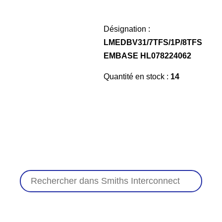
Désignation :
LMEDBV31/7TFS/1P/8TFS
EMBASE HL078224062
Quantité en stock :
14