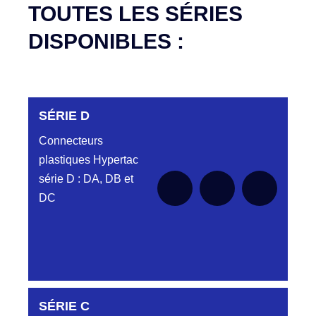
TOUTES LES SÉRIES
DISPONIBLES :
SÉRIE D
Connecteurs
plastiques Hypertac
série D : DA, DB et
DC
DC6122340N
SÉRIE C
D03EC612MT CONNECTEUR NOIR