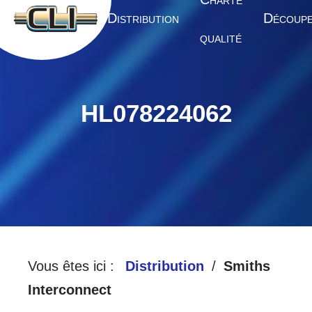
HARTE
A
D
D
CCUEIL
ISTRIBUTION
ÉCOUP
QUALITÉ
HL078224062
Vous êtes ici :
Distribution
Smiths
Interconnect