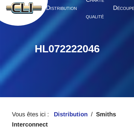
HARTE
A
D
D
CCUEIL
ISTRIBUTION
ÉCOUP
QUALITÉ
HL072222046
Vous êtes ici :
Distribution
Smiths
Interconnect