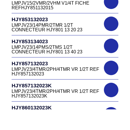
LMPJV15/2VMR/2VHM V1/4T FICHE
INVERSEE HJR501 12 20 27
REFHJY851132015
DC4152240B
D03EC415F BLEU CONNECTEUR
HJR501124015
HJY853132023
DC415 22 40B
LMPJV15/53868/12PFS FICHE
LMPJV23/14PMR/2TMR 1/2T
INVERSEE HJR501124015
CONNECTEUR HJY801 13 20 23
DC0321240B
D03P32FT CONNECTEUR BLEU DC032
HJR501124019
HJY853134023
12 40 B
LMPJV19/53868/16PFS FICHE
LMPJV23/14PMS/2TMS 1/2T
INVERSEE HJR501124019
CONNECTEUR HJY801 13 40 23
DC0321240J
D03P32FT CONNECTEUR JAUNE
HJR501232015
HJY857132023
DC032 12 40 J
LMEJV15 /53868/12PMR EMBASE
LMPJV23/4TMR/2PH/4TMR VR 1/2T REF
INVERSEE HJR501 23 20 15
HJY857132023
DC0321240N
D03P32FT CONNECTEUR NOIR DC032
HJR501232027
HJY857132023K
12 40N
LMEJV27 /53868/24PMR EMBASE
LMPJV23/4TMR/2PH/4TMR VR 1/2T REF
INVERSEE HJR501 23 20 27
HJY857132023K
DC0321240O
D03P32FT CONNECTEUR ORANGE
HJR501234015
HJY860132023K
DC032 12 40 O
LMEJV15/53868/12PMS/ EMBASE
HJY23/4TMR/2PFR/4TMR VR 1/2T
INVERSEE REF HJR501 23 40 15
CODEURS DIAGONALE REF
DC0321240R
HJY860132023K
D03P32FT CONNECTEUR ROUGE
HJR501235127
DC032 12 40R