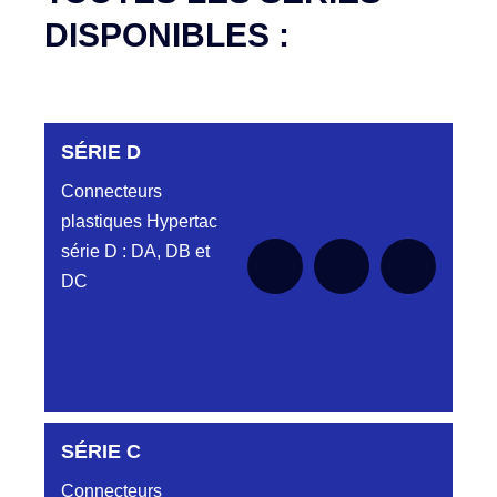
DISPONIBLES :
SÉRIE D
Connecteurs
plastiques Hypertac
série D : DA, DB et
DC
DC6122340N
SÉRIE C
D03EC612MT CONNECTEUR NOIR
DC612 23 40 N
Connecteurs