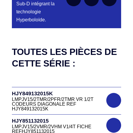
DC4151340J
Sub-D intégrant la
CONNECTEUR DC415 13 40J
technologie
Hyperboloïde.
DC4151340N
D03P415MT NOIR CONNECTEUR
DC415.13.40N
Aucune pièce disponible pour cette série pour
le moment
DC4151340O
TOUTES LES PIÈCES DE
CONNECTEUR ORANGE DC415 13 40O
CETTE SÉRIE :
DC4151340R
D03P415M CONNECTEUR ROUGE
DC415 13 40R
DC4151340V
HJY849132015K
D03P415M CONNECTEUR VERT DC415
13 40V
LMPJV15/2TMR/2PFR/2TMR VR 1/2T
CODEURS DIAGONALE REF
HJY849132015K
DC4151340W
CONNECTEUR DC415 13 40W
HJY851132015
LMPJV15/2VMR/2VHM V1/4T FICHE
REFHJY851132015
DC4152240B