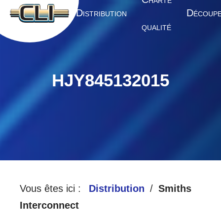
HARTE
A
D
D
CCUEIL
ISTRIBUTION
ÉCOUP
QUALITÉ
HJY845132015
Vous êtes ici :
Distribution
Smiths
Interconnect