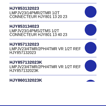
D03EC415F BLEU CONNECTEUR
HJY853132023
DC415 22 40B
LMPJV23/14PMR/2TMR 1/2T
CONNECTEUR HJY801 13 20 23
DC0321240B
D03P32FT CONNECTEUR BLEU DC032
HJY853134023
12 40 B
LMPJV23/14PMS/2TMS 1/2T
CONNECTEUR HJY801 13 40 23
DC0321240J
D03P32FT CONNECTEUR JAUNE
HJY857132023
DC032 12 40 J
LMPJV23/4TMR/2PH/4TMR VR 1/2T REF
HJY857132023
DC0321240N
D03P32FT CONNECTEUR NOIR DC032
HJY857132023K
12 40N
LMPJV23/4TMR/2PH/4TMR VR 1/2T REF
HJY857132023K
DC0321240O
D03P32FT CONNECTEUR ORANGE
HJY860132023K
DC032 12 40 O
HJY23/4TMR/2PFR/4TMR VR 1/2T
CODEURS DIAGONALE REF
DC0321240R
HJY860132023K
D03P32FT CONNECTEUR ROUGE
DC032 12 40R
HJY863132023