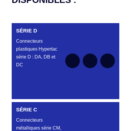
SÉRIE D
Connecteurs
plastiques Hypertac
série D : DA, DB et
DC
DC6122340N
SÉRIE C
D03EC612MT CONNECTEUR NOIR
DC612 23 40 N
Connecteurs
métalliques série CM,
DC6122340O