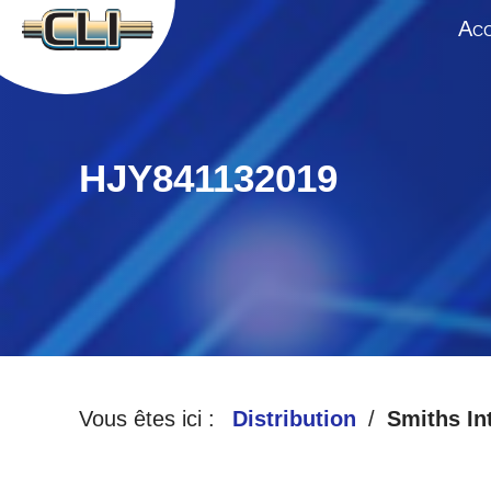
A
CC
HJY841132019
Vous êtes ici :
Distribution
Smiths In