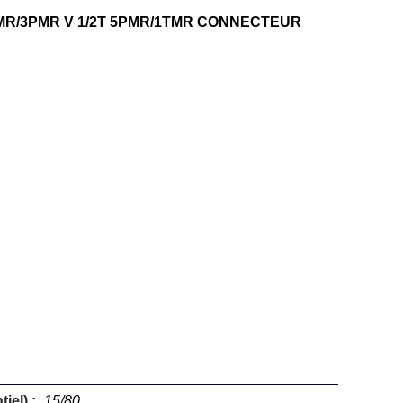
MR/3PMR V 1/2T 5PMR/1TMR CONNECTEUR
iel) :
15/80