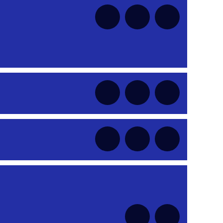
nt
nt