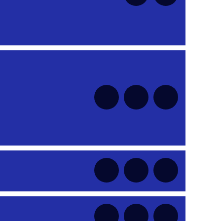
nt
nt
nt