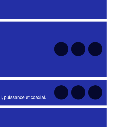
nt
nt
nt
nt
nt
, puissance et coaxial.
nt