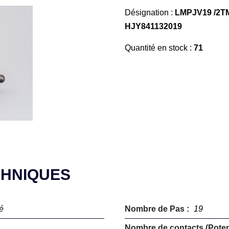
Désignation :
LMPJV19 /2T
HJY841132019
Quantité en stock :
71
CHNIQUES
é
Nombre de Pas :
19
Nombre de contacts (Potent