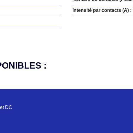
Intensité par contacts (A) :
PONIBLES :
 et DC