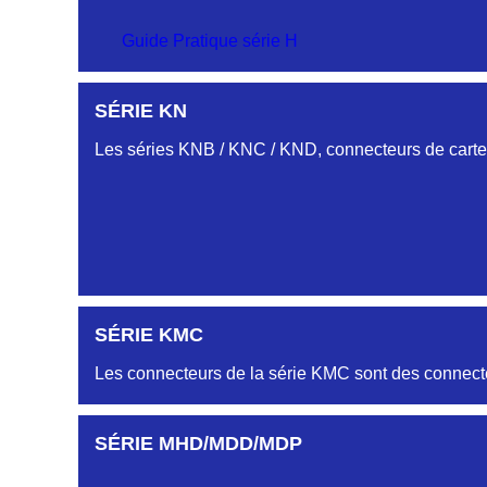
SÉRIE CM
Guide Pratique série H
PROFILS HC-HJ
SÉRIE KN
SÉRIE-CS
Embases et fiches simple rangée.
Les séries KNB / KNC / KND, connecteurs de cartes
PROFIL HH
Embase et Fiche « plat flottant »
PROFILS HL-HM
SÉRIE KMC
Embase et Fiche double rangées
Les connecteurs de la série KMC sont des connecte
AUTRES PROFILS HB-HG-HK-HR...
SÉRIE MHD/MDD/MDP
Embase et Fiche simple rangée