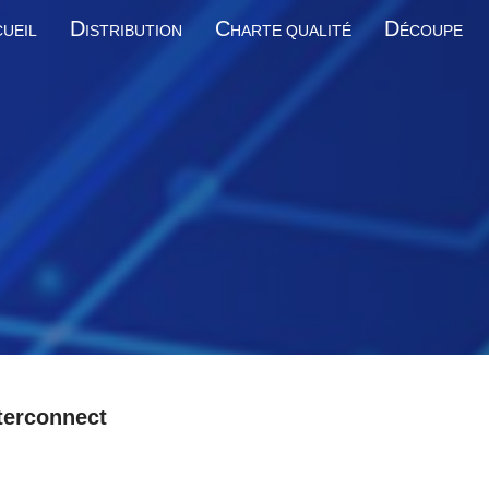
D
C
D
UEIL
ISTRIBUTION
HARTE QUALITÉ
ÉCOUPE
terconnect