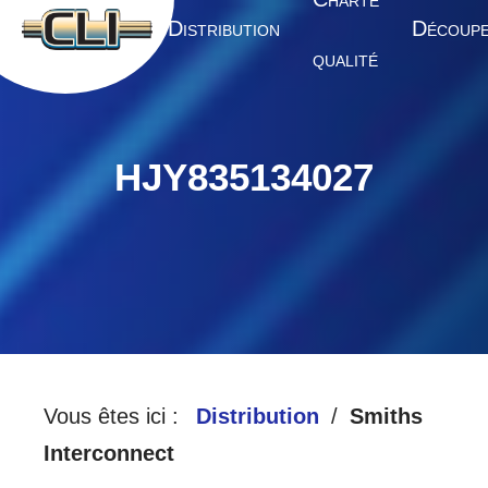
HARTE
A
D
D
CCUEIL
ISTRIBUTION
ÉCOUP
QUALITÉ
HJY835134027
Vous êtes ici :
Distribution
Smiths
Interconnect