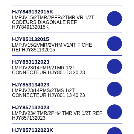
HJR500 03 00 15
DC4151340V
HJY849132015K
D03P415M CONNECTEUR VERT DC415
HJR500040015
13 40V
LMPJV15/2TMR/2PFR/2TMR VR 1/2T
LMEJV15/53868/NUE REF HJR500 04 00
CODEURS DIAGONALE REF
15
HJY849132015K
DC4151340W
HJR501122027
CONNECTEUR DC415 13 40W
HJY851132015
LMPJV27 /53868/24PFR FICHE
LMPJV15/2VMR/2VHM V1/4T FICHE
INVERSEE HJR501 12 20 27
REFHJY851132015
DC4152240B
D03EC415F BLEU CONNECTEUR
HJR501124015
HJY853132023
DC415 22 40B
LMPJV15/53868/12PFS FICHE
LMPJV23/14PMR/2TMR 1/2T
INVERSEE HJR501124015
CONNECTEUR HJY801 13 20 23
DC0321240B
D03P32FT CONNECTEUR BLEU DC032
HJR501124019
HJY853134023
12 40 B
LMPJV19/53868/16PFS FICHE
LMPJV23/14PMS/2TMS 1/2T
INVERSEE HJR501124019
CONNECTEUR HJY801 13 40 23
DC0321240J
D03P32FT CONNECTEUR JAUNE
HJR501232015
HJY857132023
DC032 12 40 J
LMEJV15 /53868/12PMR EMBASE
LMPJV23/4TMR/2PH/4TMR VR 1/2T REF
INVERSEE HJR501 23 20 15
HJY857132023
DC0321240N
D03P32FT CONNECTEUR NOIR DC032
HJR501232027
HJY857132023K
12 40N
LMEJV27 /53868/24PMR EMBASE