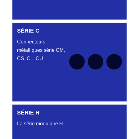
DC6122340N
SÉRIE C
D03EC612MT CONNECTEUR NOIR
DC612 23 40 N
Connecteurs
métalliques série CM,
DC6122340O
CONNECTEUR ORANGE DC612 23 40O
CS, CL, CU
DC6122340R
CONNECTEUR DC612 23 40 ROUGE
DC6123240N
D03EP612FT NOIR CONNECTEUR
DC612.32.40N
SÉRIE H
SÉRIE CL
DC6123340B
La série modulaire H
CONNECTEUR DC6123340B BLEU