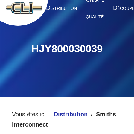
HARTE
A
D
D
CCUEIL
ISTRIBUTION
ÉCOUP
QUALITÉ
HJY800030039
Vous êtes ici :
Distribution
Smiths
Interconnect