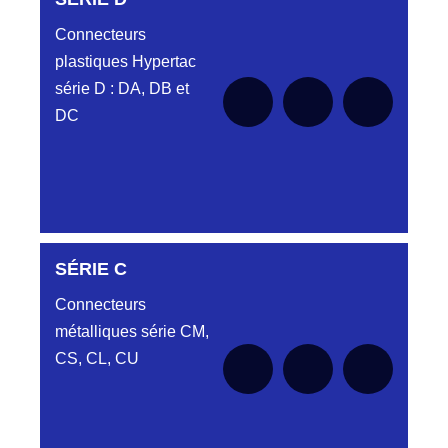
Connecteurs
plastiques Hypertac
série D : DA, DB et
DC
DC6122340N
SÉRIE C
D03EC612MT CONNECTEUR NOIR
DC612 23 40 N
Connecteurs
métalliques série CM,
DC6122340O
CONNECTEUR ORANGE DC612 23 40O
CS, CL, CU
DC6122340R
CONNECTEUR DC612 23 40 ROUGE