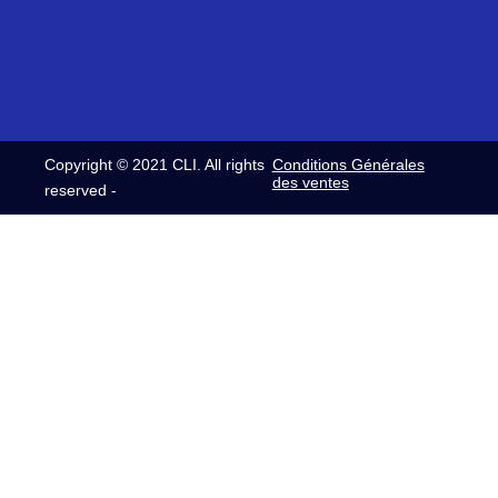
937
12h30
32
00054
/
commerce@clifrance.com
13h30-
comptabilite@clifrance.com
16h30
relance@clifrance.com
Copyright © 2021 CLI. All rights
Conditions Générales
des ventes
reserved -