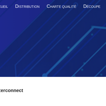
D
C
D
UEIL
ISTRIBUTION
HARTE QUALITÉ
ÉCOUPE
terconnect