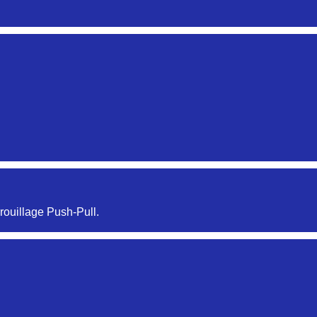
Aucune pièce disponible pour cette série pour le moment
Aucune pièce disponible pour cette série pour le moment
rouillage Push-Pull.
Aucune pièce disponible pour cette série pour le moment