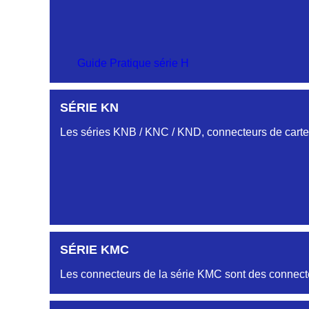
SÉRIE CM
Guide Pratique série H
PROFILS HC-HJ
SÉRIE KN
SÉRIE-CS
Embases et fiches simple rangée.
Les séries KNB / KNC / KND, connecteurs de cartes
PROFIL HH
Embase et Fiche « plat flottant »
PROFILS HL-HM
SÉRIE KMC
Embase et Fiche double rangées
Les connecteurs de la série KMC sont des connecte