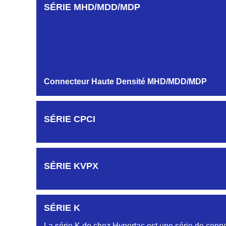
AUTRES PROFILS HB-HG-HK-HR...
SÉRIE MHD/MDD/MDP
Embase et Fiche simple rangée
MODULES ET CONTACTS
Connecteur Haute Densité MHD/MDD/MDP
SÉRIE CPCI
SÉRIE KVPX
SÉRIE K
La série K de chez Hypertac est une série de conne