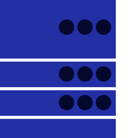
nt
nt
nt