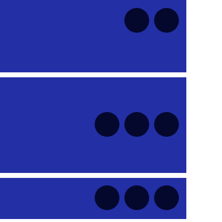
nt
nt