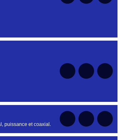
nt
nt
nt
nt
nt
, puissance et coaxial.