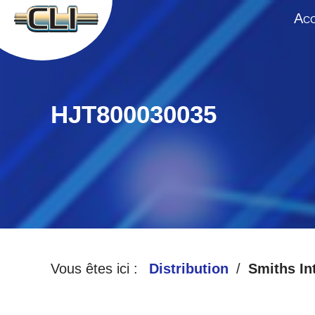
A
CC
HJT800030035
Vous êtes ici :
Distribution
Smiths In