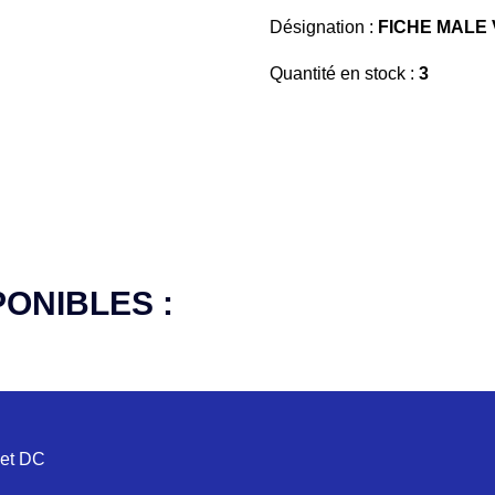
Désignation :
FICHE MALE 
Quantité en stock :
3
PONIBLES :
 et DC