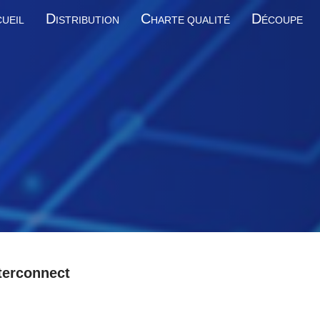
D
C
D
UEIL
ISTRIBUTION
HARTE QUALITÉ
ÉCOUPE
terconnect