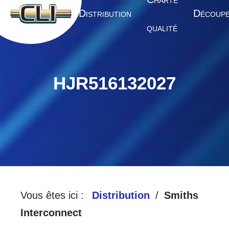
HARTE
A
D
D
CCUEIL
ISTRIBUTION
ÉCOUP
QUALITÉ
HJR516132027
Vous êtes ici :
Distribution
Smiths
Interconnect