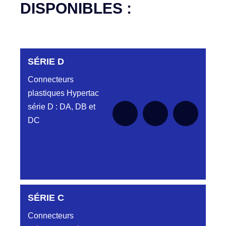
DISPONIBLES :
SÉRIE D
Connecteurs
plastiques Hypertac
série D : DA, DB et
DC
DC6122340N
SÉRIE C
D03EC612MT CONNECTEUR NOIR
DC612 23 40 N
Connecteurs