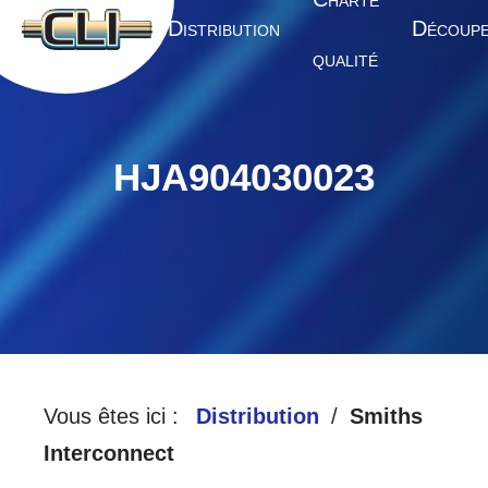
HARTE
A
D
D
CCUEIL
ISTRIBUTION
ÉCOUP
QUALITÉ
HJA904030023
Vous êtes ici :
Distribution
Smiths
Interconnect