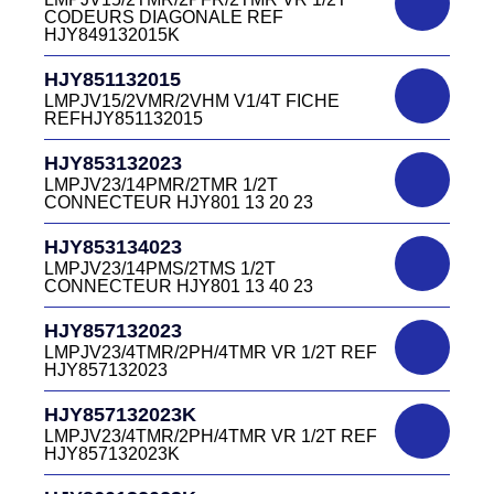
LMEJV15/53868/NUE REF HJR500 04 00
CODEURS DIAGONALE REF
15
HJY849132015K
DC4151340W
HJR501122027
CONNECTEUR DC415 13 40W
HJY851132015
LMPJV27 /53868/24PFR FICHE
LMPJV15/2VMR/2VHM V1/4T FICHE
INVERSEE HJR501 12 20 27
REFHJY851132015
DC4152240B
D03EC415F BLEU CONNECTEUR
HJR501124015
HJY853132023
DC415 22 40B
LMPJV15/53868/12PFS FICHE
LMPJV23/14PMR/2TMR 1/2T
INVERSEE HJR501124015
CONNECTEUR HJY801 13 20 23
DC0321240B
D03P32FT CONNECTEUR BLEU DC032
HJR501124019
HJY853134023
12 40 B
LMPJV19/53868/16PFS FICHE
LMPJV23/14PMS/2TMS 1/2T
INVERSEE HJR501124019
CONNECTEUR HJY801 13 40 23
DC0321240J
D03P32FT CONNECTEUR JAUNE
HJR501232015
HJY857132023
DC032 12 40 J
LMEJV15 /53868/12PMR EMBASE
LMPJV23/4TMR/2PH/4TMR VR 1/2T REF
INVERSEE HJR501 23 20 15
HJY857132023
DC0321240N
D03P32FT CONNECTEUR NOIR DC032
HJR501232027
HJY857132023K
12 40N
LMEJV27 /53868/24PMR EMBASE
LMPJV23/4TMR/2PH/4TMR VR 1/2T REF
INVERSEE HJR501 23 20 27
HJY857132023K
DC0321240O
D03P32FT CONNECTEUR ORANGE
HJR501234015