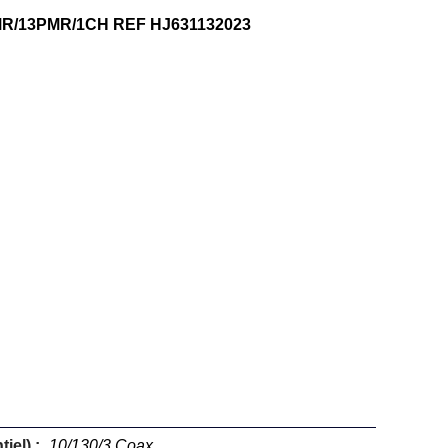
R/13PMR/1CH REF HJ631132023
iel) :
10/130/3 Coax