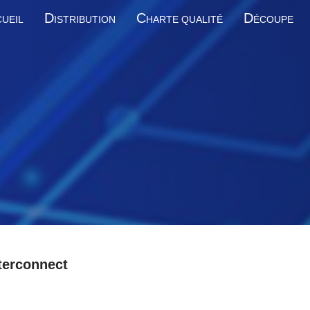
D
C
D
UEIL
ISTRIBUTION
HARTE QUALITÉ
ÉCOUPE
terconnect