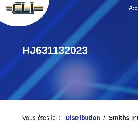
A
CC
HJ631132023
Vous êtes ici :
Distribution
Smiths In