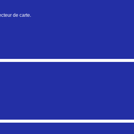
Aucune pièce disponible pour cette série pour le moment
cteur de carte.
Aucune pièce disponible pour cette série pour le moment
Aucune pièce disponible pour cette série pour le moment