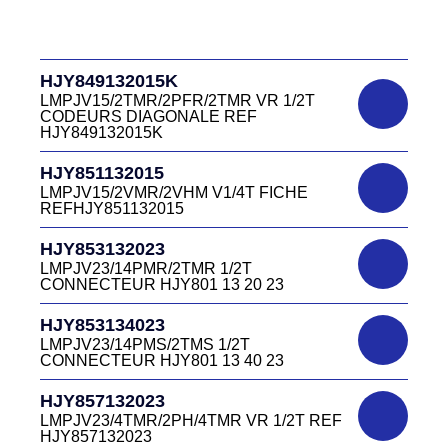
D03P415M CONNECTEUR ROUGE
HJR500030015
DC415 13 40R
LMPJV15/53868/NUE FICHE INVERSEE
HJR500 03 00 15
DC4151340V
HJY849132015K
D03P415M CONNECTEUR VERT DC415
HJR500040015
13 40V
LMPJV15/2TMR/2PFR/2TMR VR 1/2T
LMEJV15/53868/NUE REF HJR500 04 00
CODEURS DIAGONALE REF
15
HJY849132015K
DC4151340W
HJR501122027
CONNECTEUR DC415 13 40W
HJY851132015
LMPJV27 /53868/24PFR FICHE
LMPJV15/2VMR/2VHM V1/4T FICHE
INVERSEE HJR501 12 20 27
REFHJY851132015
DC4152240B
D03EC415F BLEU CONNECTEUR
HJR501124015
HJY853132023
DC415 22 40B
LMPJV15/53868/12PFS FICHE
LMPJV23/14PMR/2TMR 1/2T
INVERSEE HJR501124015
CONNECTEUR HJY801 13 20 23
DC0321240B
D03P32FT CONNECTEUR BLEU DC032
HJR501124019
HJY853134023
12 40 B
LMPJV19/53868/16PFS FICHE
LMPJV23/14PMS/2TMS 1/2T
INVERSEE HJR501124019
CONNECTEUR HJY801 13 40 23
DC0321240J
D03P32FT CONNECTEUR JAUNE
HJR501232015
HJY857132023
DC032 12 40 J
LMEJV15 /53868/12PMR EMBASE
LMPJV23/4TMR/2PH/4TMR VR 1/2T REF
INVERSEE HJR501 23 20 15
HJY857132023
DC0321240N