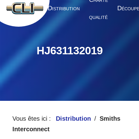
HARTE
A
D
D
CCUEIL
ISTRIBUTION
ÉCOUP
QUALITÉ
HJ631132019
Vous êtes ici :
Distribution
Smiths
Interconnect