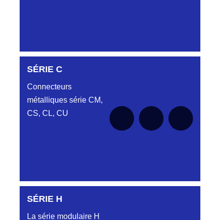
DC6122340N
SÉRIE C
D03EC612MT CONNECTEUR NOIR
DC612 23 40 N
Connecteurs
métalliques série CM,
DC6122340O
CONNECTEUR ORANGE DC612 23 40O
CS, CL, CU
DC6122340R
CONNECTEUR DC612 23 40 ROUGE
DC6123240N
D03EP612FT NOIR CONNECTEUR
DC612.32.40N
SÉRIE H
SÉRIE CL
DC6123340B
La série modulaire H