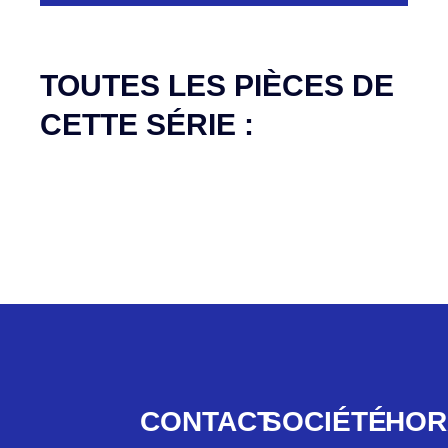
Aucune pièce disponible pour cette série pour
le moment
TOUTES LES PIÈCES DE
CETTE SÉRIE :
CONTACT
SOCIÉTÉ
HOR