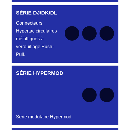
SÉRIE DJ/DK/DL
Aucune pièce disponible pour cette série pour
le moment
Connecteurs
Hypertac circulaires
métalliques à
verrouillage Push-
Pull.
SÉRIE HYPERMOD
Aucune pièce disponible pour cette série pour
le moment
Serie modulaire Hypermod