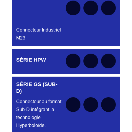
Connecteur Industriel
M23
Aucune pièce disponible pour cette série pour
SÉRIE HPW
le moment
SÉRIE GS (SUB-
Aucune pièce disponible pour cette série pour
le moment
D)
Connecteur au format
Sub-D intégrant la
technologie
Hyperboloïde.