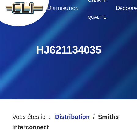
HARTE
A
D
D
CCUEIL
ISTRIBUTION
ÉCOUP
QUALITÉ
HJ621134035
Vous êtes ici :
Distribution
Smiths
Interconnect