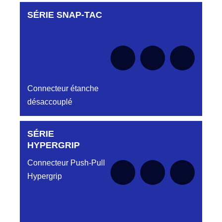
SÉRIE SNAP-TAC
Aucune pièce disponible pour cette série pour
Aucune pièce disponible pour cette série
le moment
pour le moment
Connecteur étanche
désaccouplé
SÉRIE
Aucune pièce disponible pour cette série pour
le moment
HYPERGRIP
Connecteur Push-Pull
Hypergrip