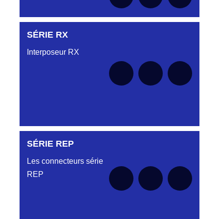
SÉRIE RX
Aucune pièce disponible pour cette série pour
le moment
Interposeur RX
SÉRIE REP
Aucune pièce disponible pour cette série pour
le moment
Les connecteurs série
REP