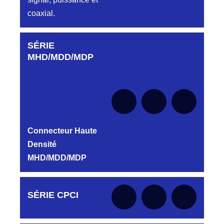
coaxial.
SÉRIE
Aucune pièce disponible pour cette série pour
le moment
MHD/MDD/MDP
Connecteur Haute
Densité
MHD/MDD/MDP
Aucune pièce disponible pour cette série pour
SÉRIE CPCI
le moment