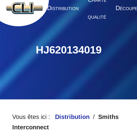
HARTE
A
D
D
CCUEIL
ISTRIBUTION
ÉCOUP
QUALITÉ
HJ620134019
Vous êtes ici :
Distribution
Smiths
Interconnect