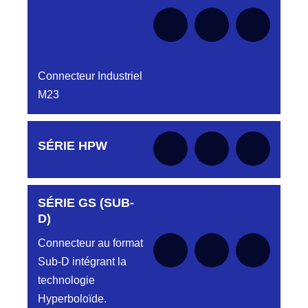
Connecteur Industriel
M23
Aucune pièce disponible pour cette série pour
SÉRIE HPW
le moment
SÉRIE GS (SUB-
Aucune pièce disponible pour cette série pour
le moment
D)
Connecteur au format
Sub-D intégrant la
technologie
Hyperboloïde.