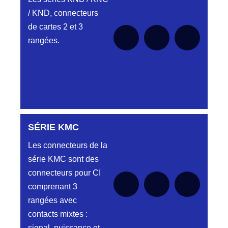
/ KND, connecteurs
de cartes 2 et 3
rangées.
SÉRIE KMC
Aucune pièce disponible pour cette série pour
le moment
Les connecteurs de la
série KMC sont des
connecteurs pour CI
comprenant 3
rangées avec
contacts mixtes :
signal, puissance et