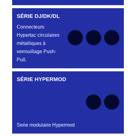
SÉRIE DJ/DK/DL
Aucune pièce disponible pour cette série pour
le moment
Connecteurs
Hypertac circulaires
métalliques à
verrouillage Push-
Pull.
SÉRIE HYPERMOD
Aucune pièce disponible pour cette série pour
le moment
Serie modulaire Hypermod