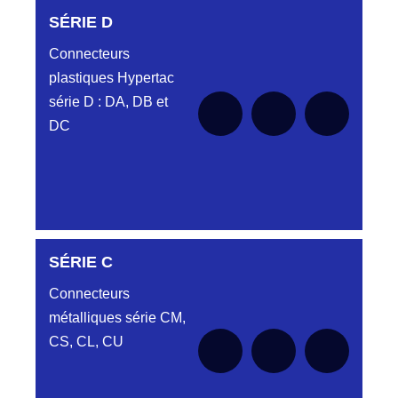
SÉRIE D
Connecteurs
plastiques Hypertac
série D : DA, DB et
DC
SÉRIE C
Aucune pièce disponible pour cette série pour
le moment
Connecteurs
métalliques série CM,
CS, CL, CU