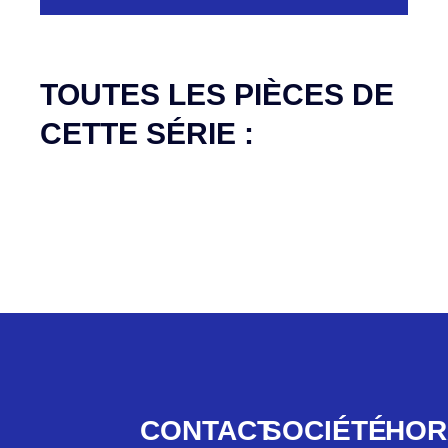
Aucune pièce disponible pour cette série pour
le moment
TOUTES LES PIÈCES DE
CETTE SÉRIE :
CONTACT
SOCIÉTÉ
HOR