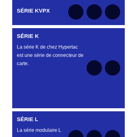
Aucune pièce disponible pour cette série pour
SÉRIE KVPX
le moment
SÉRIE K
Aucune pièce disponible pour cette série pour
le moment
La série K de chez Hypertac
est une série de connecteur de
carte.
SÉRIE L
Aucune pièce disponible pour cette série pour
le moment
La série modulaire L