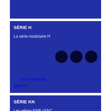
SÉRIE H
Aucune pièce disponible pour cette série pour
le moment
La série modulaire H
Guide Pratique
série H
SÉRIE KN
Aucune pièce disponible pour cette série pour
le moment
Les séries KNB / KNC