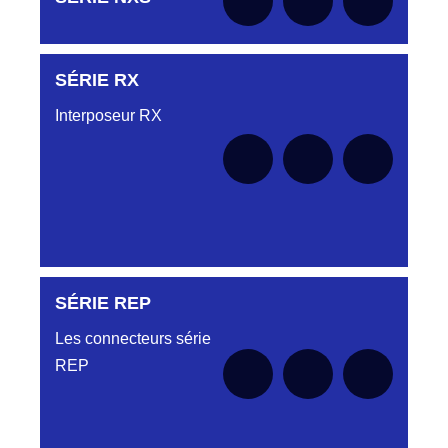
le moment
SÉRIE RX
Aucune pièce disponible pour cette série pour
le moment
Interposeur RX
SÉRIE REP
Aucune pièce disponible pour cette série pour
le moment
Les connecteurs série
REP