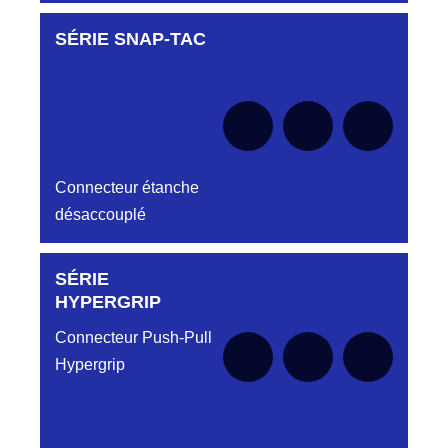
SÉRIE SNAP-TAC
Aucune pièce disponible pour cette série pour
le moment
Connecteur étanche
désaccouplé
SÉRIE
Aucune pièce disponible pour cette série pour
le moment
HYPERGRIP
Connecteur Push-Pull
Hypergrip