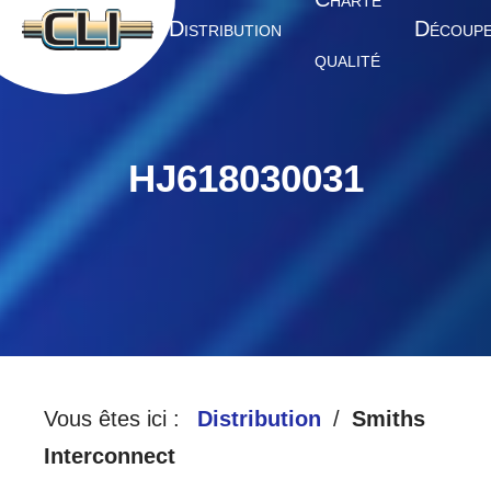
HARTE
A
D
D
CCUEIL
ISTRIBUTION
ÉCOUP
QUALITÉ
HJ618030031
Vous êtes ici :
Distribution
Smiths
Interconnect