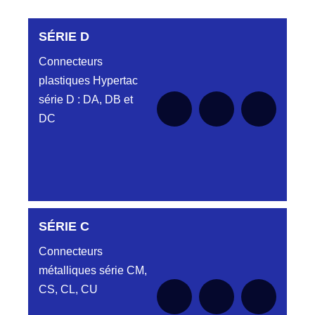
SÉRIE D
Connecteurs
plastiques Hypertac
série D : DA, DB et
DC
DC6122340N
SÉRIE C
D03EC612MT CONNECTEUR NOIR
DC612 23 40 N
Connecteurs
métalliques série CM,
DC6122340O
CONNECTEUR ORANGE DC612 23 40O
CS, CL, CU