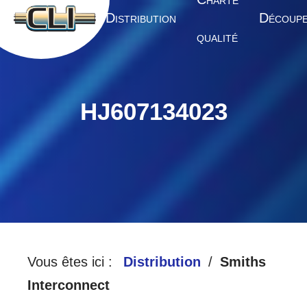
HARTE
A
D
D
CCUEIL
ISTRIBUTION
ÉCOUP
QUALITÉ
HJ607134023
Vous êtes ici :
Distribution
Smiths
Interconnect