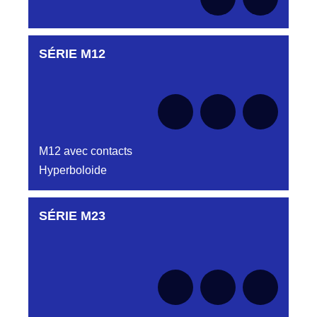
SÉRIE M12
Aucune pièce disponible pour cette série pour
le moment
M12 avec contacts
Hyperboloide
SÉRIE M23
Aucune pièce disponible pour cette série pour
le moment