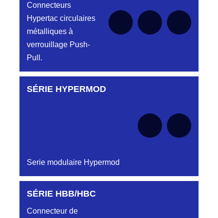
Connecteurs
Hypertac circulaires
métalliques à
verrouillage Push-
Pull.
SÉRIE HYPERMOD
Aucune pièce disponible pour cette série pour
le moment
Serie modulaire Hypermod
SÉRIE HBB/HBC
Aucune pièce disponible pour cette série pour
le moment
Connecteur de