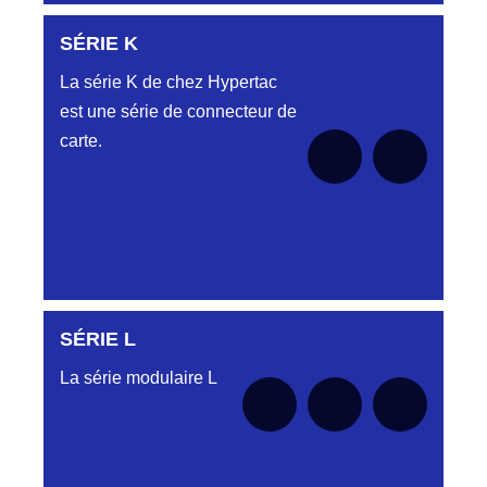
SÉRIE K
Aucune pièce disponible pour cette série pour
le moment
La série K de chez Hypertac
est une série de connecteur de
carte.
SÉRIE L
SÉRIE KAA
La série modulaire L
Aucune pièce disponible pour cette série
SÉRIE KCA
pour le moment