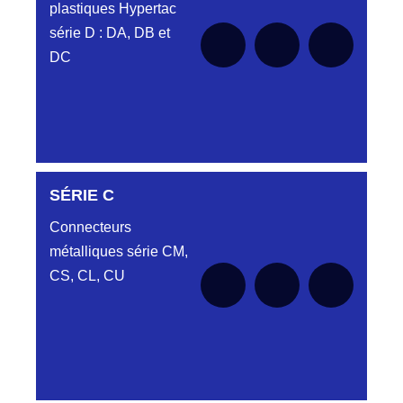
plastiques Hypertac
série D : DA, DB et
DC
SÉRIE C
SÉRIE DA
Connecteurs
métalliques série CM,
CS, CL, CU
Aucune pièce disponible pour cette série
SÉRIE DB
pour le moment
Aucune pièce disponible pour cette série
SÉRIE DC
pour le moment