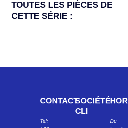
TOUTES LES PIÈCES DE
CETTE SÉRIE :
CONTACT
SOCIÉTÉ
HOR
CLI
Tel:
Du