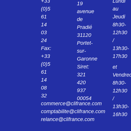
+33
Lundi
19
(0)5
au
avenue
61
Jeudi
de
14
8h30-
Pradié
03
12h30
31120
24
/
Portet-
Fax:
13h30-
sur-
+33
17h30
Garonne
(0)5
Siret:
et
61
321
Vendred
14
420
8h30-
08
937
12h30
32
00054
/
commerce@clifrance.com
13h30-
comptabilite@clifrance.com
16h30
relance@clifrance.com