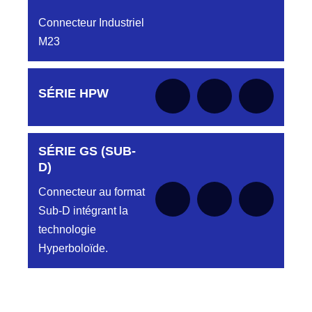
Connecteur Industriel
M23
Aucune pièce disponible pour cette série pour
SÉRIE HPW
le moment
SÉRIE GS (SUB-
Aucune pièce disponible pour cette série pour
le moment
D)
Connecteur au format
Sub-D intégrant la
technologie
Hyperboloïde.
Aucune pièce disponible pour cette série pour
le moment