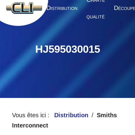
HARTE
A
D
D
CCUEIL
ISTRIBUTION
ÉCOUP
QUALITÉ
HJ595030015
Vous êtes ici :
Distribution
Smiths
Interconnect