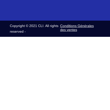
Copyright © 2021 CLI. All rights
Conditions Générales
des ventes
reserved -