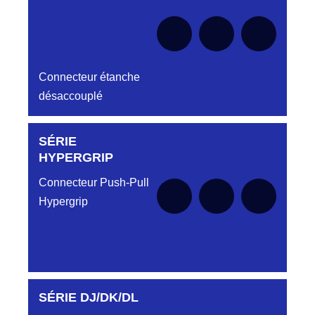
Connecteur étanche
désaccouplé
SÉRIE
Aucune pièce disponible pour cette série pour
le moment
HYPERGRIP
Connecteur Push-Pull
Hypergrip
SÉRIE DJ/DK/DL
Aucune pièce disponible pour cette série pour
le moment