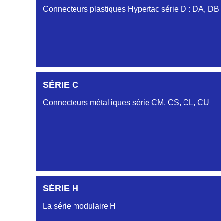
Connecteurs plastiques Hypertac série D : DA, DB
DC6122340N
SÉRIE C
D03EC612MT CONNECTEUR NOIR DC612 23 40 
Connecteurs métalliques série CM, CS, CL, CU
DC6122340O
CONNECTEUR ORANGE DC612 23 40O
DC6122340R
CONNECTEUR DC612 23 40 ROUGE
SÉRIE H
DC6123240N
SÉRIE CL
D03EP612FT NOIR CONNECTEUR DC612.32.40N
La série modulaire H