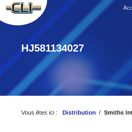
A
CC
HJ581134027
Vous êtes ici :
Distribution
Smiths In