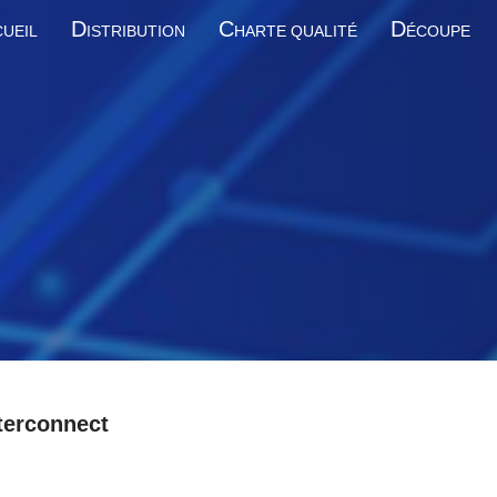
D
C
D
UEIL
ISTRIBUTION
HARTE QUALITÉ
ÉCOUPE
terconnect