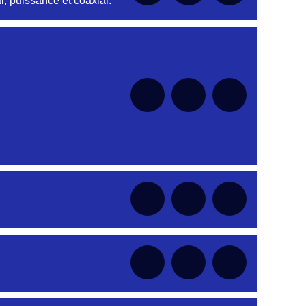
, puissance et coaxial.
nt
nt