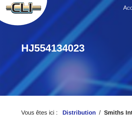
A
CC
HJ554134023
Vous êtes ici :
Distribution
Smiths In