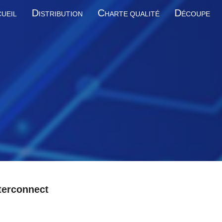
D
C
D
UEIL
ISTRIBUTION
HARTE QUALITÉ
ÉCOUPE
terconnect