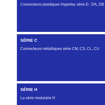
Connecteurs plastiques Hypertac série D : DA, DB
DC6122340N
SÉRIE C
D03EC612MT CONNECTEUR NOIR DC612 23 40 
Connecteurs métalliques série CM, CS, CL, CU
DC6122340O
CONNECTEUR ORANGE DC612 23 40O
DC6122340R
CONNECTEUR DC612 23 40 ROUGE
SÉRIE H
DC6123240N
SÉRIE CL
D03EP612FT NOIR CONNECTEUR DC612.32.40N
La série modulaire H