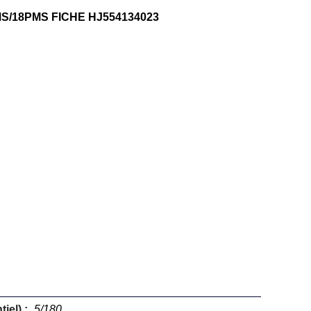
S/18PMS FICHE HJ554134023
iel) :
5/180