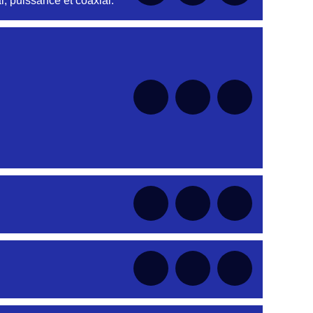
, puissance et coaxial.
nt
nt