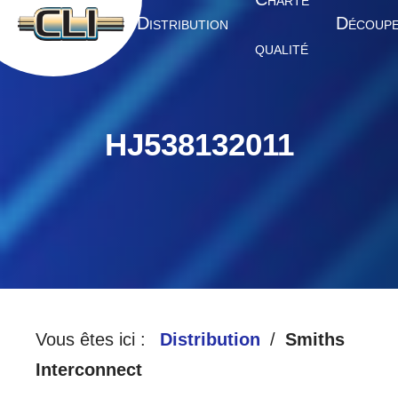
HARTE
A
D
D
CCUEIL
ISTRIBUTION
ÉCOUP
QUALITÉ
HJ538132011
Vous êtes ici :
Distribution
Smiths
Interconnect