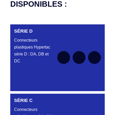
DISPONIBLES :
SÉRIE D
Connecteurs
plastiques Hypertac
série D : DA, DB et
DC
DC6122340N
SÉRIE C
D03EC612MT CONNECTEUR NOIR
DC612 23 40 N
Connecteurs