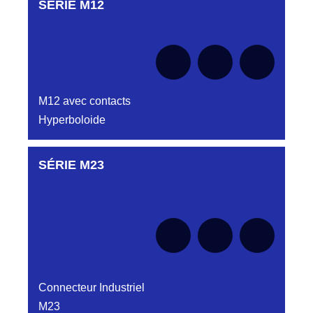
SÉRIE M12
Aucune pièce disponible pour cette série pour
le moment
M12 avec contacts
Hyperboloide
SÉRIE M23
Aucune pièce disponible pour cette série pour
le moment
Connecteur Industriel
M23