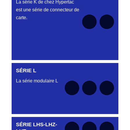
La série K de chez Hypertac
est une série de connecteur de
carte.
SÉRIE L
Aucune pièce disponible pour cette série pour
le moment
La série modulaire L
SÉRIE LHS-LHZ-
Aucune pièce disponible pour cette série pour
le moment