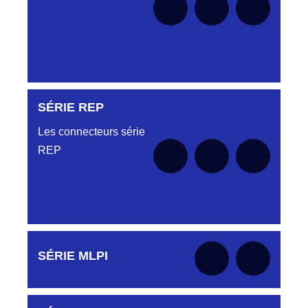
SÉRIE REP
Aucune pièce disponible pour cette série pour
le moment
Les connecteurs série
REP
Aucune pièce disponible pour cette série pour
SÉRIE MLPI
le moment