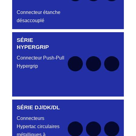
Connecteur étanche
désaccouplé
SÉRIE
Aucune pièce disponible pour cette série pour
le moment
HYPERGRIP
Connecteur Push-Pull
Hypergrip
SÉRIE DJ/DK/DL
Aucune pièce disponible pour cette série pour
le moment
Connecteurs
Hypertac circulaires
métalliques à