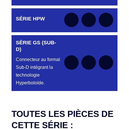
Aucune pièce disponible pour cette série pour
SÉRIE HPW
le moment
SÉRIE GS (SUB-
Aucune pièce disponible pour cette série pour
le moment
D)
Connecteur au format
Sub-D intégrant la
technologie
Hyperboloïde.
Aucune pièce disponible pour cette série pour
le moment
TOUTES LES PIÈCES DE
CETTE SÉRIE :