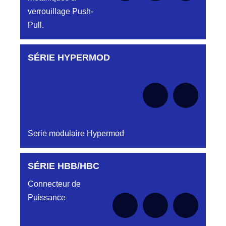
verrouillage Push-
Pull.
SÉRIE HYPERMOD
Aucune pièce disponible pour cette série pour
le moment
Serie modulaire Hypermod
SÉRIE HBB/HBC
Aucune pièce disponible pour cette série pour
le moment
Connecteur de
Puissance