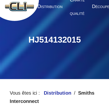
HARTE
A
D
D
CCUEIL
ISTRIBUTION
ÉCOUP
QUALITÉ
HJ514132015
Vous êtes ici :
Distribution
Smiths
Interconnect