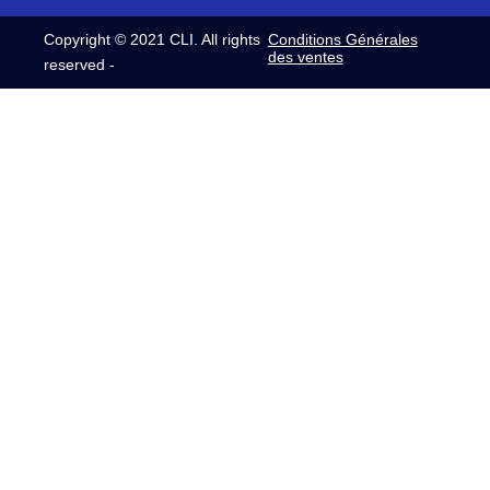
Copyright © 2021 CLI. All rights
Conditions Générales
des ventes
reserved -