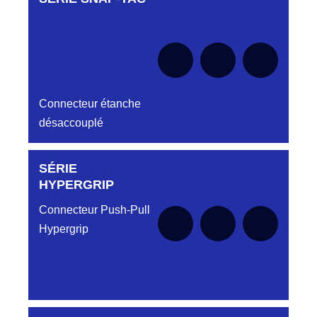
Aucune pièce disponible pour cette série
le moment
pour le moment
Connecteur étanche
désaccouplé
SÉRIE
Aucune pièce disponible pour cette série pour
le moment
HYPERGRIP
Connecteur Push-Pull
Hypergrip