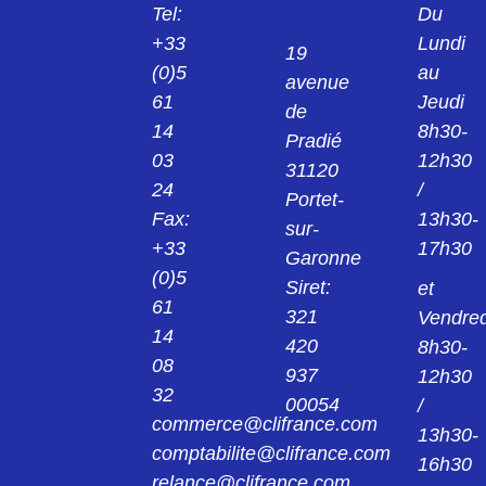
Tel:
Du
+33
Lundi
19
(0)5
au
avenue
61
Jeudi
de
14
8h30-
Pradié
03
12h30
31120
24
/
Portet-
Fax:
13h30-
sur-
+33
17h30
Garonne
(0)5
Siret:
et
61
321
Vendred
14
420
8h30-
08
937
12h30
32
00054
/
commerce@clifrance.com
13h30-
comptabilite@clifrance.com
16h30
relance@clifrance.com