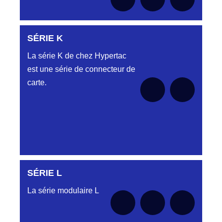
le moment
SÉRIE K
Aucune pièce disponible pour cette série pour
le moment
La série K de chez Hypertac
est une série de connecteur de
carte.
SÉRIE L
SÉRIE KAA
La série modulaire L
Aucune pièce disponible pour cette série