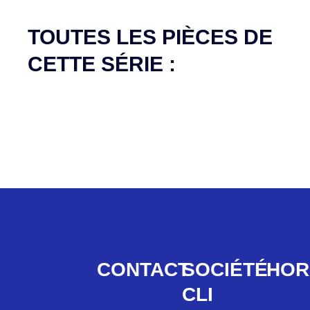
Aucune pièce disponible pour cette série pour
le moment
TOUTES LES PIÈCES DE
CETTE SÉRIE :
CONTACT
SOCIÉTÉ
HOR
CLI