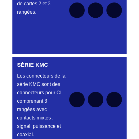
fiches simple
pour le moment
de cartes 2 et 3
rangée.
rangées.
PROFIL HH
Aucune pièce disponible pour cette série
pour le moment
Embase et
Fiche « plat
flottant »
SÉRIE KMC
Aucune pièce disponible pour cette série pour
le moment
Les connecteurs de la
PROFILS HL-
Aucune pièce disponible pour cette série
pour le moment
série KMC sont des
HM
connecteurs pour CI
Embase et
comprenant 3
Fiche double
rangées avec
rangées
contacts mixtes :
signal, puissance et
AUTRES PROFILS
Aucune pièce disponible pour cette série
coaxial.
pour le moment