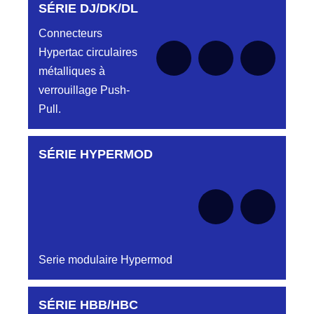
SÉRIE DJ/DK/DL
Aucune pièce disponible pour cette série pour
le moment
Connecteurs
Hypertac circulaires
métalliques à
verrouillage Push-
Pull.
SÉRIE HYPERMOD
Aucune pièce disponible pour cette série pour
le moment
Serie modulaire Hypermod
SÉRIE HBB/HBC
Aucune pièce disponible pour cette série pour