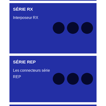
SÉRIE RX
Aucune pièce disponible pour cette série pour
le moment
Interposeur RX
SÉRIE REP
Aucune pièce disponible pour cette série pour
le moment
Les connecteurs série
REP