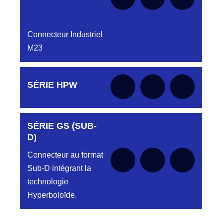
Connecteur Industriel
M23
Aucune pièce disponible pour cette série pour
SÉRIE HPW
le moment
SÉRIE GS (SUB-
Aucune pièce disponible pour cette série pour
le moment
D)
Connecteur au format
Sub-D intégrant la
technologie
Hyperboloïde.