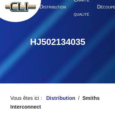
HARTE
A
D
D
CCUEIL
ISTRIBUTION
ÉCOUP
QUALITÉ
HJ502134035
Vous êtes ici :
Distribution
Smiths
Interconnect