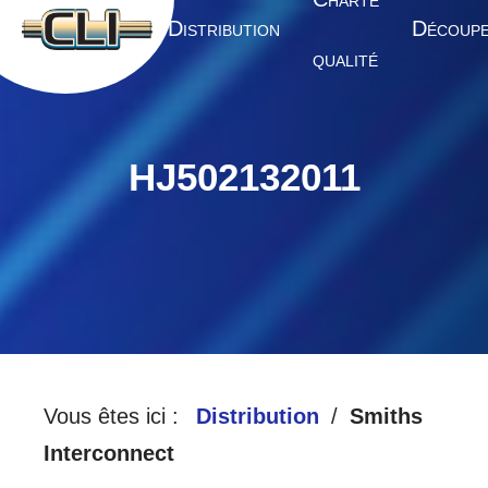
HARTE
A
D
D
CCUEIL
ISTRIBUTION
ÉCOUP
QUALITÉ
HJ502132011
Vous êtes ici :
Distribution
Smiths
Interconnect