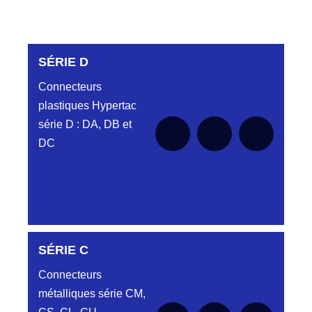
SÉRIE D
Connecteurs
plastiques Hypertac
série D : DA, DB et
DC
DC6122340N
SÉRIE C
D03EC612MT CONNECTEUR NOIR
DC612 23 40 N
Connecteurs
métalliques série CM,
DC6122340O
CONNECTEUR ORANGE DC612 23 40O