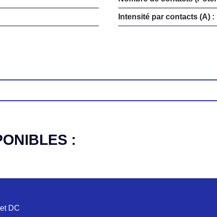
Intensité par contacts (A) :
PONIBLES :
 et DC