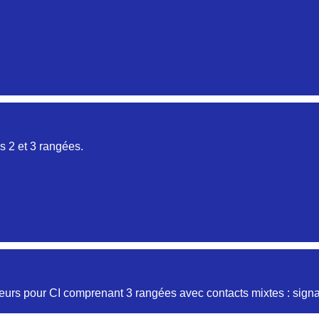
Aucune pièce disponible pour cette série pour le moment
 2 et 3 rangées.
Aucune pièce disponible pour cette série pour le moment
urs pour CI comprenant 3 rangées avec contacts mixtes : signal