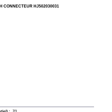
TH CONNECTEUR HJ502030031
iel) :
70