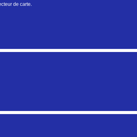
cteur de carte.
Aucune pièce disponible pour cette série pour le moment
Aucune pièce disponible pour cette série pour le moment