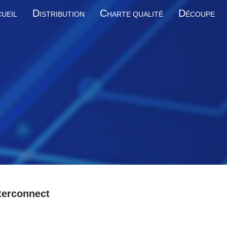
D
C
D
UEIL
ISTRIBUTION
HARTE QUALITÉ
ÉCOUPE
terconnect