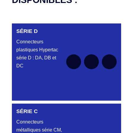
SÉRIE D
Connecteurs
plastiques Hypertac
série D : DA, DB et
DC
DC6122340N
SÉRIE C
D03EC612MT CONNECTEUR NOIR
DC612 23 40 N
Connecteurs
métalliques série CM,
DC6122340O