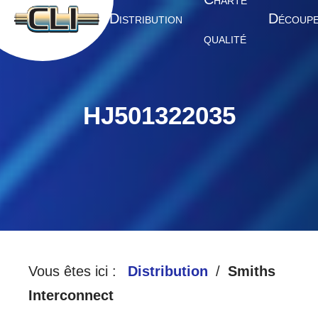
HARTE
A
D
D
CCUEIL
ISTRIBUTION
ÉCOUP
QUALITÉ
HJ501322035
Vous êtes ici :
Distribution
Smiths
Interconnect