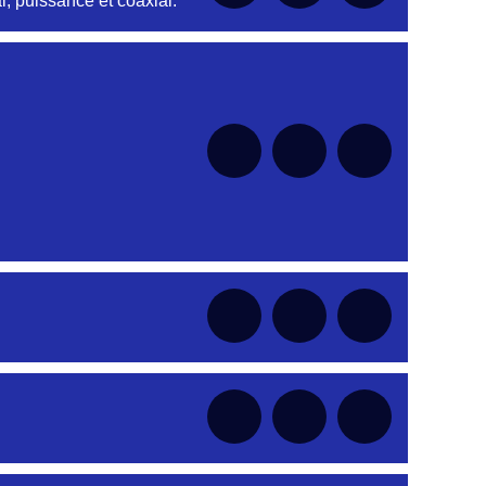
, puissance et coaxial.
nt
nt