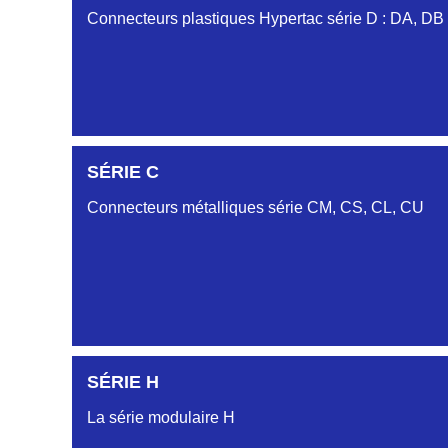
Connecteurs plastiques Hypertac série D : DA, DB
DC6122340N
SÉRIE C
D03EC612MT CONNECTEUR NOIR DC612 23 40 
Connecteurs métalliques série CM, CS, CL, CU
DC6122340O
CONNECTEUR ORANGE DC612 23 40O
DC6122340R
CONNECTEUR DC612 23 40 ROUGE
SÉRIE H
DC6123240N
SÉRIE CL
D03EP612FT NOIR CONNECTEUR DC612.32.40N
La série modulaire H