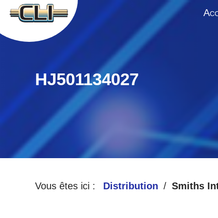
A
CC
HJ501134027
Vous êtes ici :
Distribution
Smiths In