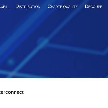
D
C
D
UEIL
ISTRIBUTION
HARTE QUALITÉ
ÉCOUPE
terconnect