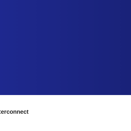
A
D
C
CCUEIL
ISTRIBUTION
HARTE QUALITÉ
terconnect