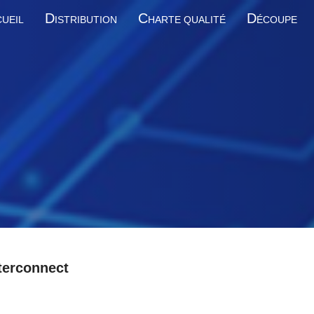
D
C
D
UEIL
ISTRIBUTION
HARTE QUALITÉ
ÉCOUPE
terconnect