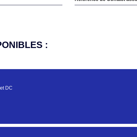
PONIBLES :
 et DC