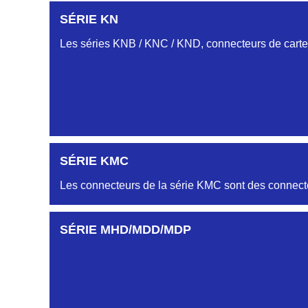
PROFILS HC-HJ
SÉRIE KN
SÉRIE-CS
Embases et fiches simple rangée.
Les séries KNB / KNC / KND, connecteurs de cartes
PROFIL HH
Embase et Fiche « plat flottant »
PROFILS HL-HM
SÉRIE KMC
Embase et Fiche double rangées
Les connecteurs de la série KMC sont des connecte
AUTRES PROFILS HB-HG-HK-HR...
SÉRIE MHD/MDD/MDP
Embase et Fiche simple rangée
MODULES ET CONTACTS