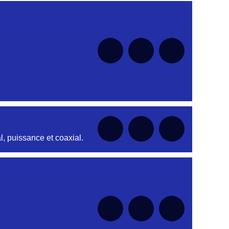
nt
nt
nt
nt
, puissance et coaxial.
nt
nt