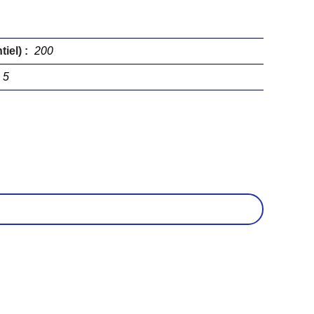
iel) :
200
5