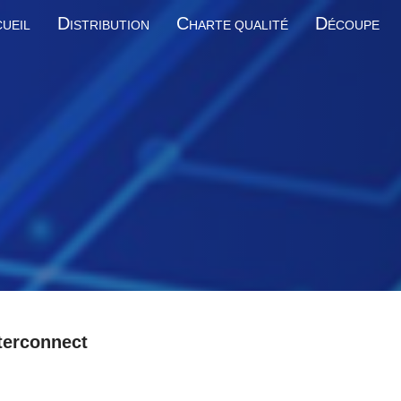
D
C
D
UEIL
ISTRIBUTION
HARTE QUALITÉ
ÉCOUPE
terconnect