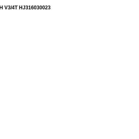
H V3/4T HJ316030023