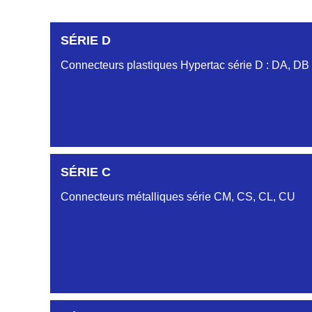
SÉRIE D
Connecteurs plastiques Hypertac série D : DA, DB
DC6122340N
SÉRIE C
D03EC612MT CONNECTEUR NOIR DC612 23 40 
Connecteurs métalliques série CM, CS, CL, CU
DC6122340O
CONNECTEUR ORANGE DC612 23 40O
DC6122340R
CONNECTEUR DC612 23 40 ROUGE