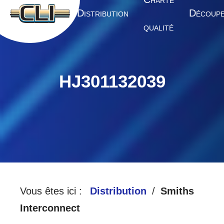
HARTE
A
D
D
CCUEIL
ISTRIBUTION
ÉCOUP
QUALITÉ
HJ301132039
Vous êtes ici :
Distribution
Smiths
Interconnect