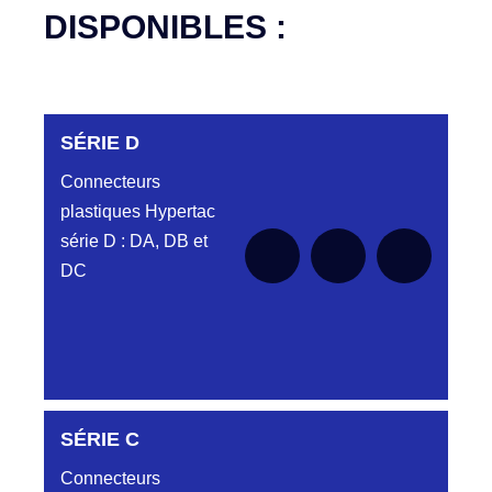
DISPONIBLES :
SÉRIE D
Connecteurs
plastiques Hypertac
série D : DA, DB et
DC
DC6122340N
SÉRIE C
D03EC612MT CONNECTEUR NOIR
DC612 23 40 N
Connecteurs