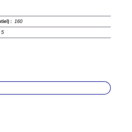
iel) :
160
5