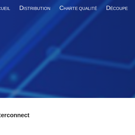
D
C
D
UEIL
ISTRIBUTION
HARTE QUALITÉ
ÉCOUPE
terconnect