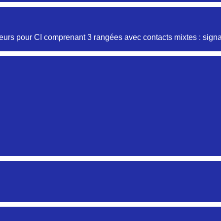
Aucune pièce disponible pour cette série pour le moment
urs pour CI comprenant 3 rangées avec contacts mixtes : signal
Aucune pièce disponible pour cette série pour le moment
Aucune pièce disponible pour cette série pour le moment
Aucune pièce disponible pour cette série pour le moment