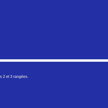
Aucune pièce disponible pour cette série pour le moment
Aucune pièce disponible pour cette série pour le moment
 2 et 3 rangées.