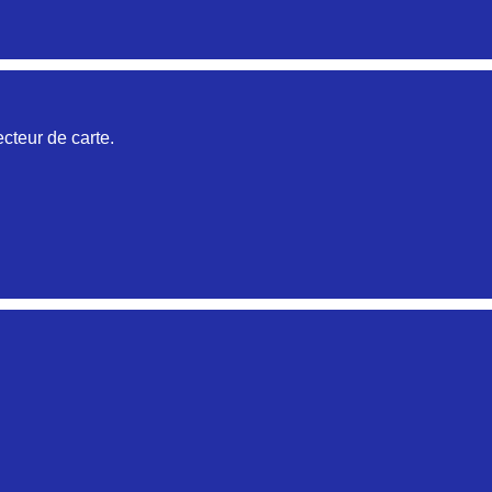
Aucune pièce disponible pour cette série pour le moment
cteur de carte.
Aucune pièce disponible pour cette série pour le moment