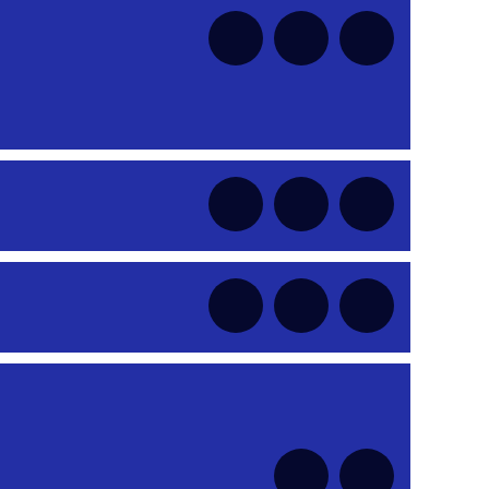
nt
nt