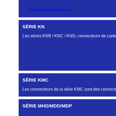
SÉRIE CM
Guide Pratique série H
PROFILS HC-HJ
SÉRIE KN
SÉRIE-CS
Embases et fiches simple rangée.
Les séries KNB / KNC / KND, connecteurs de cartes
PROFIL HH
Embase et Fiche « plat flottant »
PROFILS HL-HM
SÉRIE KMC
Embase et Fiche double rangées
Les connecteurs de la série KMC sont des connecte
AUTRES PROFILS HB-HG-HK-HR...
SÉRIE MHD/MDD/MDP
Embase et Fiche simple rangée