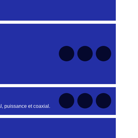
nt
nt
nt
nt
nt
, puissance et coaxial.
nt