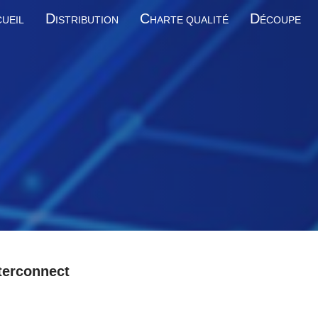
D
C
D
UEIL
ISTRIBUTION
HARTE QUALITÉ
ÉCOUPE
terconnect