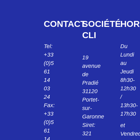
CONTACT
SOCIÉTÉ
HOR
CLI
Tel:
Du
+33
Lundi
19
(0)5
au
avenue
61
Jeudi
de
14
8h30-
Pradié
03
12h30
31120
24
/
Portet-
Fax:
13h30-
sur-
+33
17h30
Garonne
(0)5
Siret:
et
61
321
Vendred
14