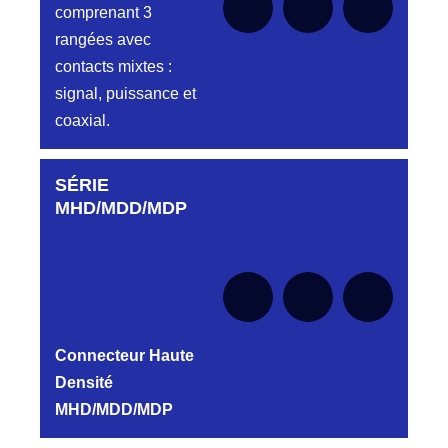
comprenant 3
Fiche double
rangées avec
rangées
contacts mixtes :
signal, puissance et
AUTRES PROFILS
Aucune pièce disponible pour cette série
coaxial.
pour le moment
HB-HG-HK-HR...
Embase et Fiche simple
SÉRIE
Aucune pièce disponible pour cette série pour
rangée
le moment
MHD/MDD/MDP
MODULES ET
Aucune pièce disponible pour cette série
pour le moment
CONTACTS
Connecteur Haute
Densité
MHD/MDD/MDP