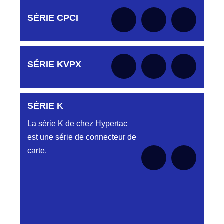
Aucune pièce disponible pour cette série
Aucune pièce disponible pour cette série pour
pour le moment
SÉRIE CPCI
le moment
Aucune pièce disponible pour cette série pour
SÉRIE KVPX
le moment
SÉRIE K
Aucune pièce disponible pour cette série pour
le moment
La série K de chez Hypertac
est une série de connecteur de
carte.