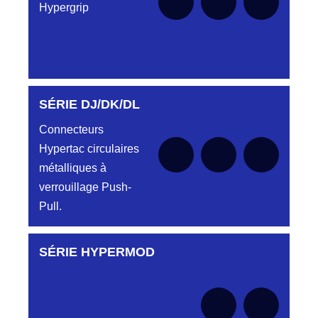
Hypergrip
SÉRIE DJ/DK/DL
Aucune pièce disponible pour cette série pour
le moment
Connecteurs
Hypertac circulaires
métalliques à
verrouillage Push-
Pull.
SÉRIE HYPERMOD
Aucune pièce disponible pour cette série pour
le moment