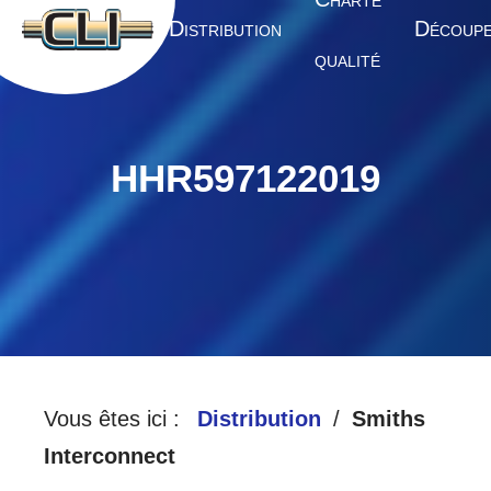
HARTE
A
D
D
CCUEIL
ISTRIBUTION
ÉCOUP
QUALITÉ
HHR597122019
Vous êtes ici :
Distribution
Smiths
Interconnect