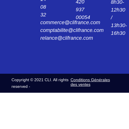
420
8h30-
08
937
12h30
32
00054
/
commerce@clifrance.com
13h30-
comptabilite@clifrance.com
16h30
relance@clifrance.com
Copyright © 2021 CLI. All rights
Conditions Générales
des ventes
reserved -