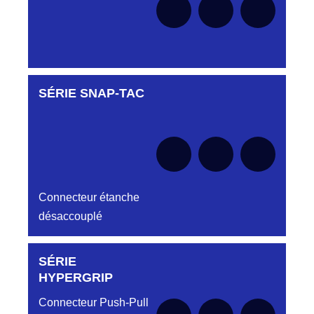
SÉRIE SNAP-TAC
Aucune pièce disponible pour cette série pour
le moment
Connecteur étanche
désaccouplé
SÉRIE
Aucune pièce disponible pour cette série pour
le moment
HYPERGRIP
Connecteur Push-Pull