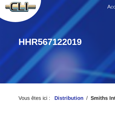
A
CC
HHR567122019
Vous êtes ici :
Distribution
Smiths In