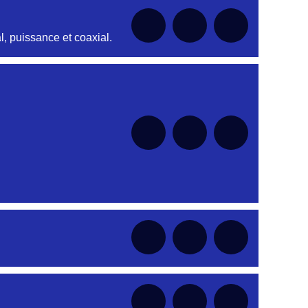
nt
, puissance et coaxial.
nt
nt