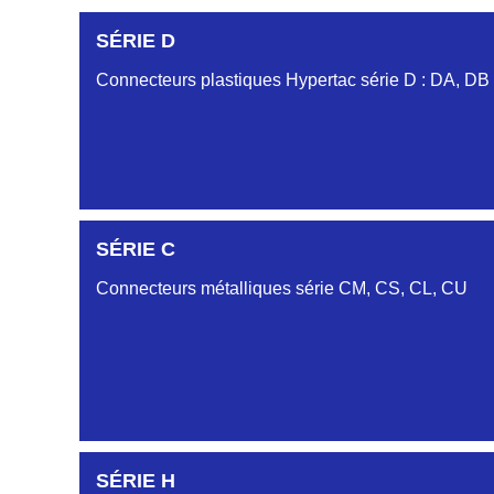
SÉRIE D
Connecteurs plastiques Hypertac série D : DA, DB
DC6122340N
SÉRIE C
D03EC612MT CONNECTEUR NOIR DC612 23 40 
Connecteurs métalliques série CM, CS, CL, CU
DC6122340O
CONNECTEUR ORANGE DC612 23 40O
DC6122340R
CONNECTEUR DC612 23 40 ROUGE
SÉRIE H
DC6123240N
SÉRIE CL