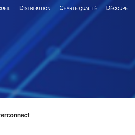
D
C
D
UEIL
ISTRIBUTION
HARTE QUALITÉ
ÉCOUPE
terconnect